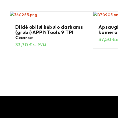
Dildė obliui kėbulo darbams
Apsaugi
(grubi) APP NTools 9 TPI
kamerom
Coarse
37,50
€
33,70
€
su PVM