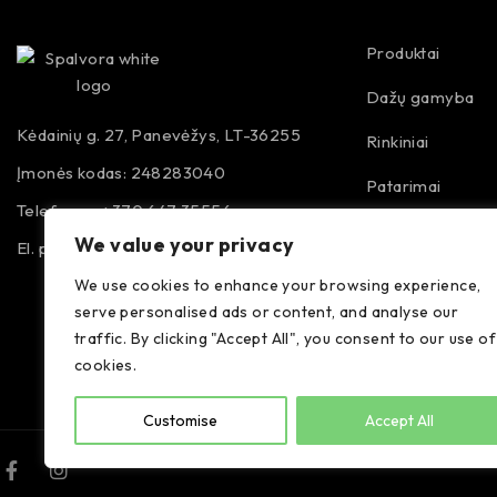
Produktai
Dažų gamyba
Kėdainių g. 27, Panevėžys, LT-36255
Rinkiniai
Įmonės kodas: 248283040
Patarimai
Telefonas: +370 647 35556
Apie mus
We value your privacy
El. paštas:
info@spalvora.lt
Didmenininkams
We use cookies to enhance your browsing experience,
serve personalised ads or content, and analyse our
Kontaktai
traffic. By clicking "Accept All", you consent to our use of
cookies.
Customise
Accept All