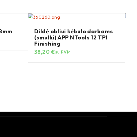
 8mm
Dildė obliui kėbulo darbams
T
(smulki) APP NTools 12 TPI
į
Finishing
t
M
38,20
€
su PVM
0
Po