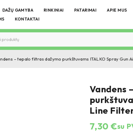
DAŽŲ GAMYBA
RINKINIAI
PATARIMAI
APIE MUS
MS
KONTAKTAI
ndens – tepalo filtras dažymo purkštuvams ITALKO Spray Gun Air 
Vandens –
purkštuva
Line Filte
7,30
€
su 