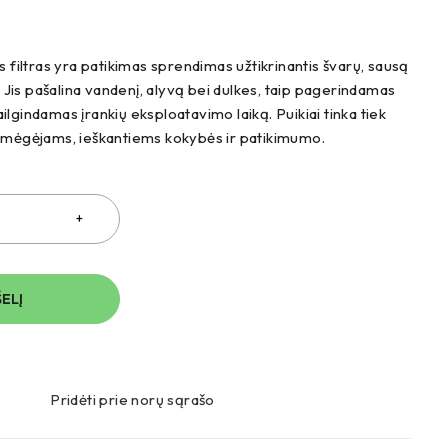
s filtras yra patikimas sprendimas užtikrinantis švarų, sausą
ą. Jis pašalina vandenį, alyvą bei dulkes, taip pagerindamas
lgindamas įrankių eksploatavimo laiką. Puikiai tinka tiek
 mėgėjams, ieškantiems kokybės ir patikimumo.
ŠELĮ
Pridėti prie norų sąrašo