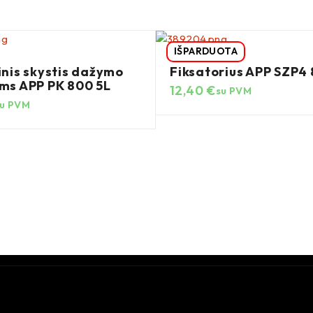
IŠPARDUOTA
nis skystis dažymo
Fiksatorius APP SZP4
s APP PK 800 5L
12,40
€
su PVM
su PVM