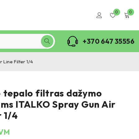
0
0
+370 647 35556
Line Filter 1/4
 tepalo filtras dažymo
ms ITALKO Spray Gun Air
r 1/4
PVM