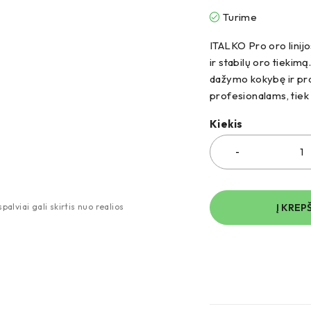
Turime
ITALKO Pro oro linijo
ir stabilų oro tiekim
dažymo kokybę ir prai
profesionalams, tiek
Kiekis
Į KREP