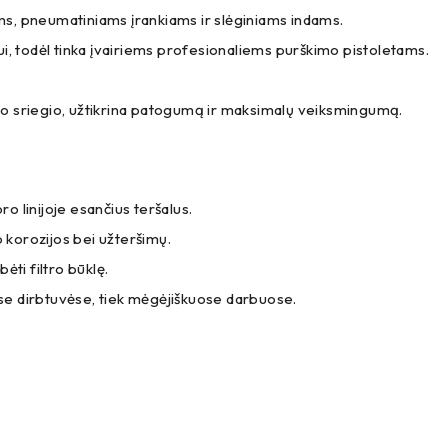
ms, pneumatiniams įrankiams ir slėginiams indams.
, todėl tinka įvairiems profesionaliems purškimo pistoletams.
to sriegio, užtikrina patogumą ir maksimalų veiksmingumą.
o linijoje esančius teršalus.
 korozijos bei užteršimų.
ėti filtro būklę.
se dirbtuvėse, tiek mėgėjiškuose darbuose.