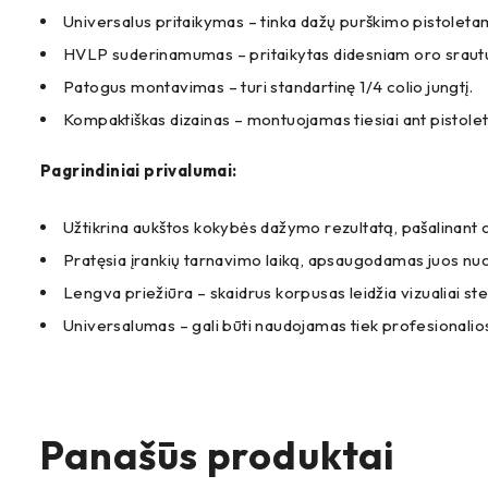
Universalus pritaikymas – tinka dažų purškimo pistoleta
HVLP suderinamumas – pritaikytas didesniam oro srautui
Patogus montavimas – turi standartinę 1/4 colio jungtį.
Kompaktiškas dizainas – montuojamas tiesiai ant pistole
Pagrindiniai privalumai:
Užtikrina aukštos kokybės dažymo rezultatą, pašalinant or
Pratęsia įrankių tarnavimo laiką, apsaugodamas juos nuo
Lengva priežiūra – skaidrus korpusas leidžia vizualiai steb
Universalumas – gali būti naudojamas tiek profesionalio
Panašūs produktai