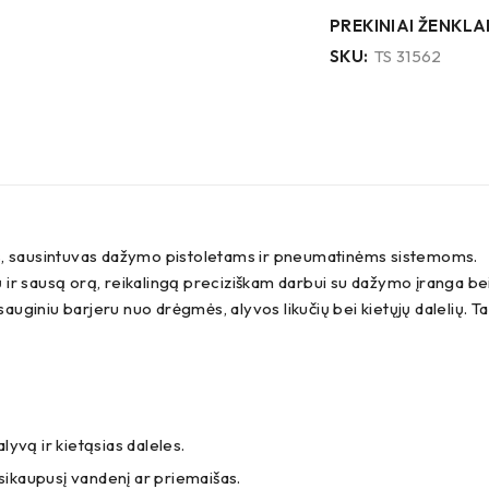
PREKINIAI ŽENKLAI
SKU:
TS 31562
rius, sausintuvas dažymo pistoletams ir pneumatinėms sistemoms.
rų ir sausą orą, reikalingą preciziškam darbui su dažymo įranga bei
psauginiu barjeru nuo drėgmės, alyvos likučių bei kietųjų dalelių.
lyvą ir kietąsias daleles.
susikaupusį vandenį ar priemaišas.