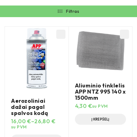
Filtras
Aliuminio tinklelis
APP NTZ 995 140 x
1500mm
Aerozoliniai
4,30
€
dažai pagal
su PVM
spalvos kodą
Į KREPŠELĮ
16,00
€
–
26,80
€
su PVM