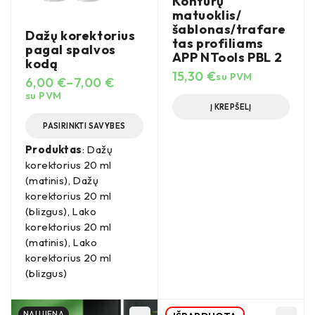
Kontūrų
matuoklis/
šablonas/trafare
Dažų korektorius
tas profiliams
pagal spalvos
APP NTools PBL 2
kodą
15,30
€
su PVM
6,00
€
–
7,00
€
su PVM
Į KREPŠELĮ
PASIRINKTI SAVYBES
Produktas
: Dažų
korektorius 20 ml
(matinis), Dažų
korektorius 20 ml
(blizgus), Lako
korektorius 20 ml
(matinis), Lako
korektorius 20 ml
(blizgus)
NAUJIENA