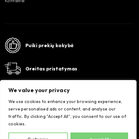
Kontaktai
Puiki prekių kokybė
Greitas pristatymas
Susisiekime
We value your privacy
Konsultacijos darbo dienomis 8-17 val. +370 647
35556
We use cookies to enhance your browsing experience,
serve personalised ads or content, and analyse our
traffic. By clicking "Accept All", you consent to our use of
cookies.
Spalvora © Visos teisės saugomos.