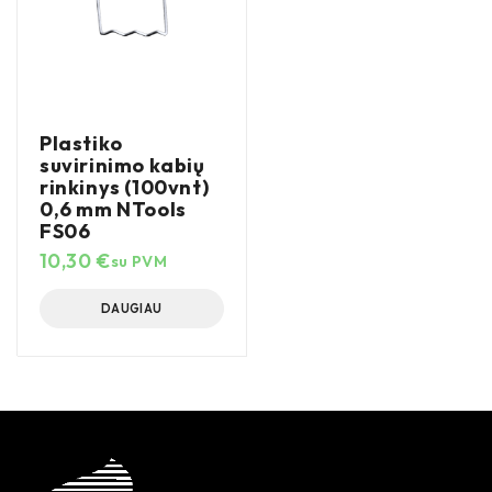
Plastiko
suvirinimo kabių
rinkinys (100vnt)
0,6 mm NTools
FS06
10,30
€
su PVM
DAUGIAU