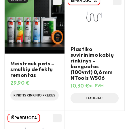
IŠPARDUOTA
Plastiko
suvirinimo kabių
rinkinys -
Meistrauk pats –
banguotos
smulkių defektų
(100vnt) 0,6 mm
remontas
NTools WS06
29,90
€
10,30
€
su PVM
RINKTIS RINKINIO PREKES
DAUGIAU
IŠPARDUOTA