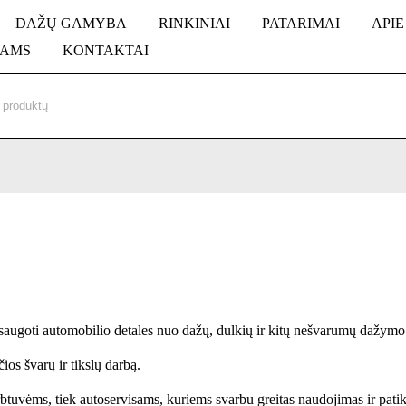
DAŽŲ GAMYBA
RINKINIAI
PATARIMAI
APIE
KAMS
KONTAKTAI
 apsaugoti automobilio detales nuo dažų, dulkių ir kitų nešvarumų dažym
ios švarų ir tikslų darbą.
btuvėms, tiek autoservisams, kuriems svarbu greitas naudojimas ir pati