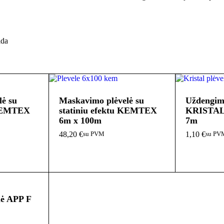
ida
ė su
Maskavimo plėvelė su
Uždengim
 KEMTEX
statiniu efektu KEMTEX
KRISTAL
6m x 100m
7m
48,20
€
1,10
€
su PVM
su PV
lė APP F