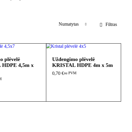
Numatytas
Filtras
o plėvelė
Uždengimo plėvelė
 HDPE 4,5m x
KRISTAL HDPE 4m x 5m
0,70
€
su PVM
M