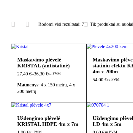
Rodomi visi rezultatai: 7
Tik produktai su nuola
Maskavimo plėvelė
Maskavimo plėvel
KRISTAL (antistatinė)
statiniu efektu
4m x 200m
27,40
€
–
36,30
€
su PVM
54,00
€
su PVM
Matmenys
: 4 x 150 metrų, 4 x
200 metrų
Uždengimo plėvelė
Uždengimo plėve
KRISTAL HDPE 4m x 7m
LD 4m x 5m
1,00
€
0,60
€
su PVM
su PVM