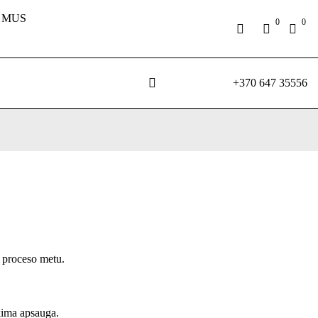
 MUS
0
0
+370 647 35556
o proceso metu.
kima apsauga.