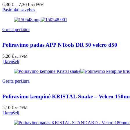
6,30
€
–
7,30
€
su PVM
Pasirinkti savybes
Greita peržiūra
Poliravimo padas APP NTools DR 50 velcro d50
5,20
€
su PVM
Į krepšelį
Greita peržiūra
Poliravimo kempinė KRISTAL Snake – Velcro 150mm
5,10
€
su PVM
Į krepšelį