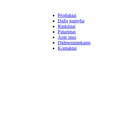
Produktai
Dažų gamyba
Rinkiniai
Patarimai
Apie mus
Didmenininkams
Kontaktai