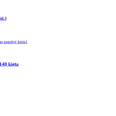
t.)
40 kieta