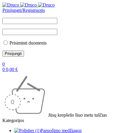
Prisijungti/Registruotis
Prisiminti duomenis
0
0
0,00
€
Jūsų krepšelis šiuo metu tuščias
Kategorijos
Paruošimo medžiagos