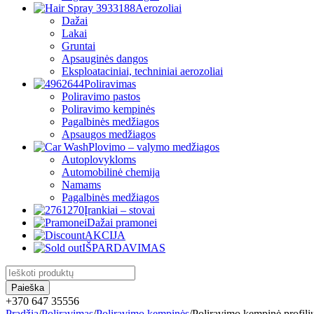
Aerozoliai
Dažai
Lakai
Gruntai
Apsauginės dangos
Eksploataciniai, techniniai aerozoliai
Poliravimas
Poliravimo pastos
Poliravimo kempinės
Pagalbinės medžiagos
Apsaugos medžiagos
Plovimo – valymo medžiagos
Autoplovykloms
Automobilinė chemija
Namams
Pagalbinės medžiagos
Įrankiai – stovai
Dažai pramonei
AKCIJA
IŠPARDAVIMAS
+370 647 35556
Pradžia
/
Poliravimas
/
Poliravimo kempinės
/
Poliravimo kempinė profil