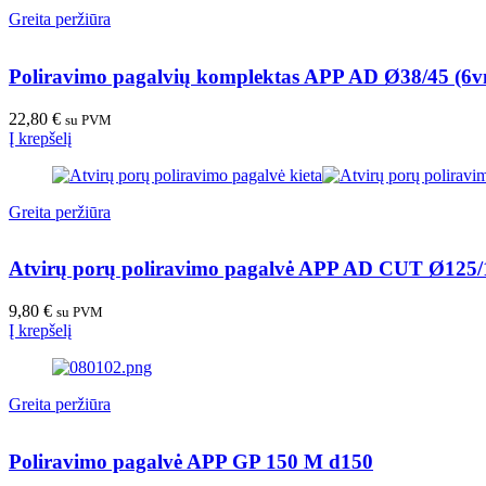
Greita peržiūra
Poliravimo pagalvių komplektas APP AD Ø38/45 (6vn
22,80
€
su PVM
Į krepšelį
Greita peržiūra
Atvirų porų poliravimo pagalvė APP AD CUT Ø125/1
9,80
€
su PVM
Į krepšelį
Greita peržiūra
Poliravimo pagalvė APP GP 150 M d150