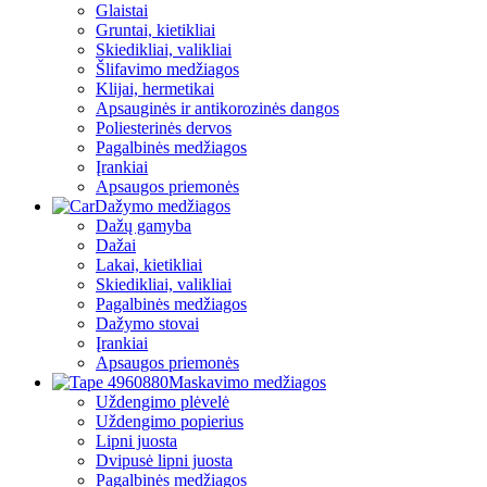
Glaistai
Gruntai, kietikliai
Skiedikliai, valikliai
Šlifavimo medžiagos
Klijai, hermetikai
Apsauginės ir antikorozinės dangos
Poliesterinės dervos
Pagalbinės medžiagos
Įrankiai
Apsaugos priemonės
Dažymo medžiagos
Dažų gamyba
Dažai
Lakai, kietikliai
Skiedikliai, valikliai
Pagalbinės medžiagos
Dažymo stovai
Įrankiai
Apsaugos priemonės
Maskavimo medžiagos
Uždengimo plėvelė
Uždengimo popierius
Lipni juosta
Dvipusė lipni juosta
Pagalbinės medžiagos