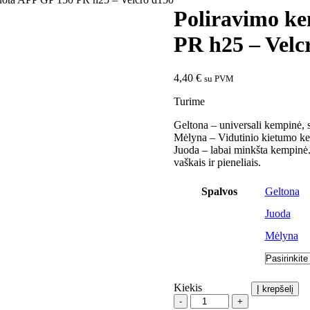
Poliravimo ke
PR h25 – Velc
4,40
€
su PVM
Turime
Geltona – universali kempinė, 
Mėlyna – Vidutinio kietumo k
Juoda – labai minkšta kempinė.
vaškais ir pieneliais.
Spalvos
Geltona
Juoda
Mėlyna
Kiekis
Į krepšelį