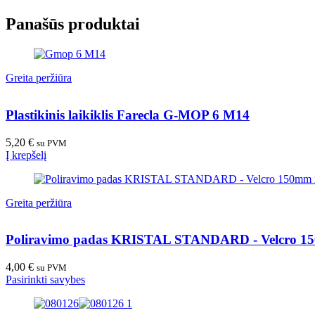
Panašūs produktai
Greita peržiūra
Plastikinis laikiklis Farecla G-MOP 6 M14
5,20
€
su PVM
Į krepšelį
Greita peržiūra
Poliravimo padas KRISTAL STANDARD - Velcro 
4,00
€
su PVM
Pasirinkti savybes