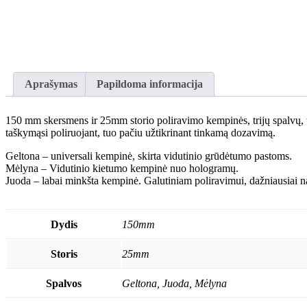
Aprašymas
Papildoma informacija
150 mm skersmens ir 25mm storio poliravimo kempinės, trijų spalvų, tr
taškymąsi poliruojant, tuo pačiu užtikrinant tinkamą dozavimą.
Geltona – universali kempinė, skirta vidutinio grūdėtumo pastoms.
Mėlyna – Vidutinio kietumo kempinė nuo hologramų.
Juoda – labai minkšta kempinė. Galutiniam poliravimui, dažniausiai na
Dydis
150mm
Storis
25mm
Spalvos
Geltona, Juoda, Mėlyna