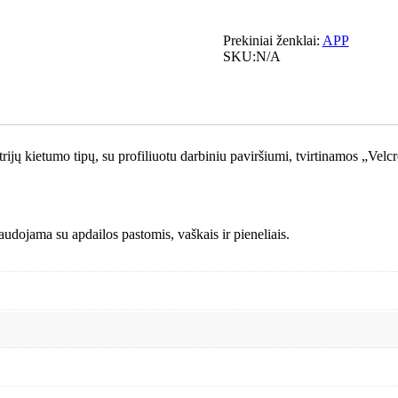
Prekiniai ženklai:
APP
SKU:
N/A
ijų kietumo tipų, su profiliuotu darbiniu paviršiumi, tvirtinamos „Vel
udojama su apdailos pastomis, vaškais ir pieneliais.