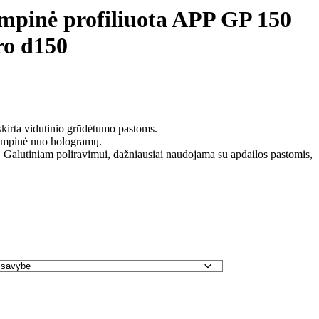
mpinė profiliuota APP GP 150
ro d150
skirta vidutinio grūdėtumo pastoms.
empinė nuo hologramų.
 Galutiniam poliravimui, dažniausiai naudojama su apdailos pastomis,