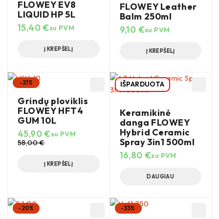
FLOWEY EV8
FLOWEY Leather
LIQUID HP 5L
Balm 250ml
15,40
€
su PVM
9,10
€
su PVM
Į KREPŠELĮ
Į KREPŠELĮ
-21%
IŠPARDUOTA
Grindų ploviklis
FLOWEY HFT4
Keramikinė
GUM 10L
danga FLOWEY
Hybrid Ceramic
45,90
€
su PVM
Spray 3in1 500ml
58,00
€
16,80
€
su PVM
Į KREPŠELĮ
DAUGIAU
-20%
-33%