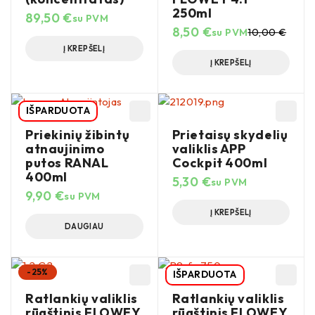
250ml
89,50
€
su PVM
8,50
€
su PVM
10,00
€
Į KREPŠELĮ
Į KREPŠELĮ
IŠPARDUOTA
Priekinių žibintų
Prietaisų skydelių
atnaujinimo
valiklis APP
putos RANAL
Cockpit 400ml
400ml
5,30
€
su PVM
9,90
€
su PVM
Į KREPŠELĮ
DAUGIAU
-25%
IŠPARDUOTA
Ratlankių valiklis
Ratlankių valiklis
rūgštinis FLOWEY
rūgštinis FLOWEY