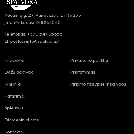
Kėdainių g. 27, Panevėžys, LT-36255
Įmonės kodas: 248283040
Telefonas: +370 647 35556
El. paštas:
info@spalvora.lt
Produktai
Privatumo politika
Dažų gamyba
Pristatymas
Rinkiniai
Pirkimo taisyklės ir sąlygos
Patarimai
Apie mus
Didmenininkams
Kontaktai