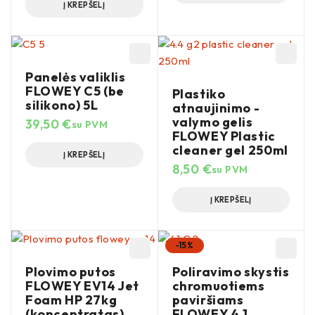
Į KREPŠELĮ
Panelės valiklis
FLOWEY C5 (be
Plastiko
silikono) 5L
atnaujinimo -
valymo gelis
39,50
€
su PVM
FLOWEY Plastic
cleaner gel 250ml
Į KREPŠELĮ
8,50
€
su PVM
Į KREPŠELĮ
-15%
Plovimo putos
Poliravimo skystis
FLOWEY EV14 Jet
chromuotiems
Foam HP 27kg
paviršiams
(koncentratas)
FLOWEY 4.1