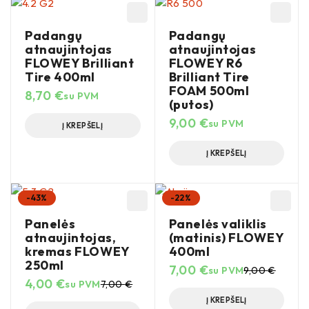
Padangų
Padangų
atnaujintojas
atnaujintojas
FLOWEY Brilliant
FLOWEY R6
Tire 400ml
Brilliant Tire
FOAM 500ml
8,70
€
su PVM
(putos)
9,00
€
su PVM
Į KREPŠELĮ
Į KREPŠELĮ
-43%
-22%
Panelės
Panelės valiklis
atnaujintojas,
(matinis) FLOWEY
kremas FLOWEY
400ml
250ml
7,00
€
su PVM
9,00
€
4,00
€
su PVM
7,00
€
Į KREPŠELĮ