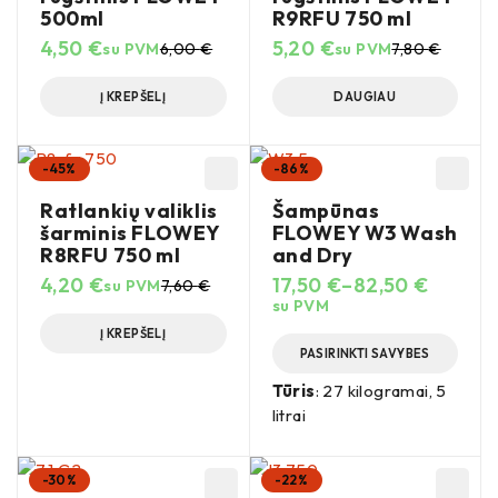
500ml
R9RFU 750 ml
4,50
€
5,20
€
su PVM
6,00
€
su PVM
7,80
€
Į KREPŠELĮ
DAUGIAU
-45%
-86%
Ratlankių valiklis
Šampūnas
šarminis FLOWEY
FLOWEY W3 Wash
R8RFU 750 ml
and Dry
4,20
€
17,50
€
–
82,50
€
su PVM
7,60
€
su PVM
Į KREPŠELĮ
PASIRINKTI SAVYBES
Tūris
: 27 kilogramai, 5
litrai
-30%
-22%