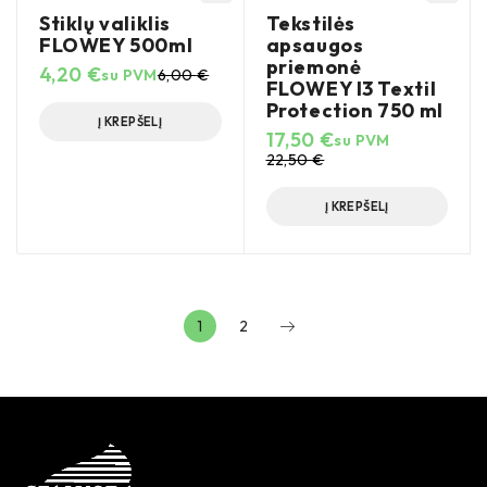
Stiklų valiklis
Tekstilės
FLOWEY 500ml
apsaugos
priemonė
4,20
€
su PVM
6,00
€
FLOWEY I3 Textil
Protection 750 ml
Į KREPŠELĮ
17,50
€
su PVM
22,50
€
Į KREPŠELĮ
1
2