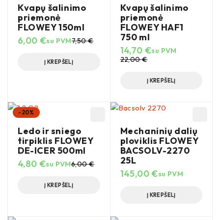
Kvapų šalinimo
Kvapų šalinimo
priemonė
priemonė
FLOWEY 150ml
FLOWEY HAF1
750 ml
6,00
€
su PVM
7,50
€
14,70
€
su PVM
22,00
€
Į KREPŠELĮ
Į KREPŠELĮ
-20%
Ledo ir sniego
Mechaninių dalių
tirpiklis FLOWEY
ploviklis FLOWEY
DE-ICER 500ml
BACSOLV-2270
25L
4,80
€
su PVM
6,00
€
145,00
€
su PVM
Į KREPŠELĮ
Į KREPŠELĮ