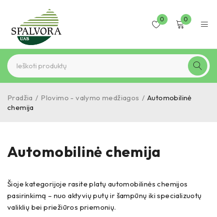
0
0
Pradžia
/
Plovimo - valymo medžiagos
/
Automobilinė
chemija
Automobilinė chemija
Šioje kategorijoje rasite platų automobilinės chemijos
pasirinkimą – nuo aktyvių putų ir šampūnų iki specializuotų
valiklių bei priežiūros priemonių.