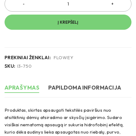
Į KREPŠELĮ
PREKINIAI ŽENKLAI:
FLOWEY
SKU:
I3-750
APRAŠYMAS
PAPILDOMA INFORMACIJA
Produktas, skirtas apsaugoti tekstilės paviršius nuo
atsitiktinių dėmių atsiradimo ar skysčių įsigėrimo. Sudaro
visiškai nematomą apsaugą ir sukuria hidrofobinį efektą,
kurio dėka audinys lieka apsaugotas nuo riebalų, purvo,