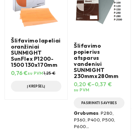
Šlifavimo lapeliai
Šlifavimo
oranžiniai
popierius
SUNMIGHT
atsparus
SunFlex P1200-
vandeniui
1500 130x170mm
SUNMIGHT
0,76
€
su PVM
1,25
€
230mmx280mm
0,20
€
–
0,37
€
Į KREPŠELĮ
su PVM
PASIRINKTI SAVYBES
Grubumas
: P280,
P360, P400, P500,
P600...