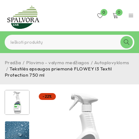
0
0
Pradžia
/
Plovimo - valymo medžiagos
/
Autoplovykloms
/
Tekstilės apsaugos priemonė FLOWEY I3 Textil
Protection 750 ml
-22%