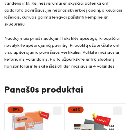
vandens ir kt. Kai nešvarumai ar skysčiai patenka ant
apdoroto paviršiaus, jie neprasiskverbia į audinį, o kaupiasi
lašeliais, kuriuos galima lengvai pašalinti kempine ar
skudurėliu.
Naudojimas: prieš naudojant tekstilės apsaugą, kruopščiai
nuvalykite apdorojamą paviršių. Produktą užpurkškite ant
viso apdorojamo paviršiaus vertikaliai. Palikite mažiausiai
keturioms valandoms. Po to užpurkškite antrą sluoksnį
horizontaliai ir leiskite išdžiūti dar mažiausiai 4 valandas.
Panašūs produktai
-39%
-66%