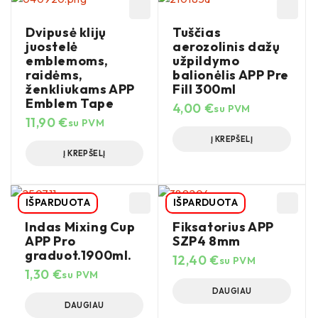
Dvipusė klijų
Tuščias
juostelė
aerozolinis dažų
emblemoms,
užpildymo
raidėms,
balionėlis APP Pre
ženkliukams APP
Fill 300ml
Emblem Tape
4,00
€
su PVM
11,90
€
su PVM
Į KREPŠELĮ
Į KREPŠELĮ
IŠPARDUOTA
IŠPARDUOTA
Indas Mixing Cup
Fiksatorius APP
APP Pro
SZP4 8mm
graduot.1900ml.
12,40
€
su PVM
1,30
€
su PVM
DAUGIAU
DAUGIAU