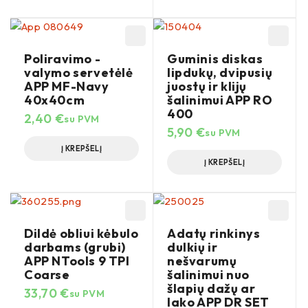
Poliravimo -
Guminis diskas
valymo servetėlė
lipdukų, dvipusių
APP MF-Navy
juostų ir klijų
40x40cm
šalinimui APP RO
400
2,40
€
su PVM
5,90
€
su PVM
Į KREPŠELĮ
Į KREPŠELĮ
Dildė obliui kėbulo
Adatų rinkinys
darbams (grubi)
dulkių ir
APP NTools 9 TPI
nešvarumų
Coarse
šalinimui nuo
šlapių dažų ar
33,70
€
su PVM
lako APP DR SET