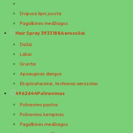
Lipni juosta
Dvipusė lipni juosta
Pagalbinės medžiagos
Aerozoliai
Dažai
Lakai
Gruntai
Apsauginės dangos
Eksploataciniai, techniniai aerozoliai
Poliravimas
Poliravimo pastos
Poliravimo kempinės
Pagalbinės medžiagos