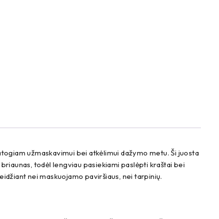
– patogiam užmaskavimui bei atkėlimui dažymo metu. Ši juosta
 briaunas, todėl lengviau pasiekiami paslėpti kraštai bei
idžiant nei maskuojamo paviršiaus, nei tarpinių.