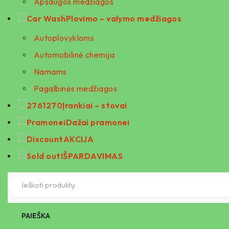
Apsaugos medžiagos
Plovimo – valymo medžiagos
Autoplovykloms
Automobilinė chemija
Namams
Pagalbinės medžiagos
Įrankiai – stovai
Dažai pramonei
AKCIJA
IŠPARDAVIMAS