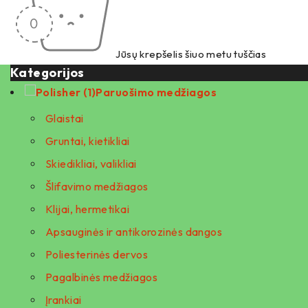
Jūsų krepšelis šiuo metu tuščias
Kategorijos
Paruošimo medžiagos
Glaistai
Gruntai, kietikliai
Skiedikliai, valikliai
Šlifavimo medžiagos
Klijai, hermetikai
Apsauginės ir antikorozinės dangos
Poliesterinės dervos
Pagalbinės medžiagos
Įrankiai