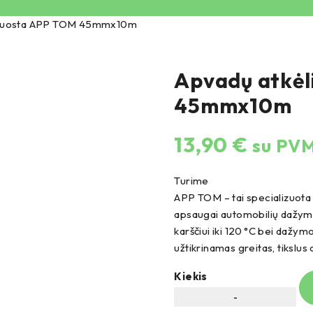
 juosta APP TOM 45mmx10m
Apvadų atkėl
45mmx10m
13,90
€
su PV
Turime
APP TOM – tai specializuota li
apsaugai automobilių dažymo m
karščiui iki 120 °C bei dažy
užtikrinamas greitas, tikslus
Kiekis