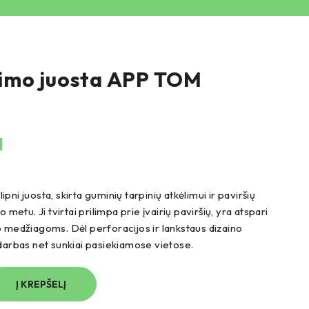
imo juosta APP TOM
M
pni juosta, skirta guminių tarpinių atkėlimui ir paviršių
etu. Ji tvirtai prilimpa prie įvairių paviršių, yra atspari
mo medžiagoms. Dėl perforacijos ir lankstaus dizaino
 darbas net sunkiai pasiekiamose vietose.
Į KREPŠELĮ