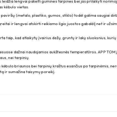
leidžia lengvai pakelti gumines tarpines bei jas prilaikyti norimoj
as kėbulo vietas.
ių paviršių (metalo, plastiko, gumos, stiklo) todėl galima saugiai dirb
eitai ir lengvai atskirti reikiamo ilgio juostos gabalėlį net ir u
kad atlaikytų įvairius dažų, gruntų ir lakų sluoksnius, kurių sudėty
uose dažnai naudojamos aukštesnės temperatūros. APP TOM juosta 
s, nei tarpinių.
us kėbulo briaunos bei tarpinių kraštus esančius po tarpinėmis, n
tą ir sumažina taisymų poreikį.