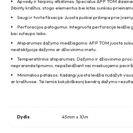
Apvadų ir tarpinių atkėlimas: Specialus APP TOM dizainas 
žibintų kraštus, stogo elementus bei kitas sunkiau prieinam
Saugi ir tvirta fiksacija: Juosta puikiai prilimpa prie įvair
Perforacijos patogumui: Integruota perforacija leidžia gr
bei sutaupo laiko.
Atsparumas dažymo medžiagoms: APP TOM juosta sukurta taip, 
neatsiklijuoja dažymo ar džiovinimo metu.
Temperatūrinis atsparumas: Dažymo ir džiovinimo proces
nepraranda lipnumo, nepažeidžiant nei maskuojamo paviršiau
Minimalios pataisos: Kadangi juosta leidžia nudažyti vis
ar kraštuose. Tai lemia kokybiškesnį bendrą dažymo rezulta
Dydis
45mm x 10m