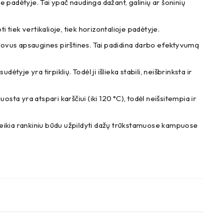
e padėtyje. Tai ypač naudinga dažant, galinių ar šoninių
ti tiek vertikalioje, tiek horizontalioje padėtyje.
žsimovus apsaugines pirštines. Tai padidina darbo efektyvumą
je yra tirpiklių. Todėl ji išlieka stabili, neišbrinksta ir
yra atspari karščiui (iki 120 °C), todėl neišsitempia ir
ereikia rankiniu būdu užpildyti dažų trūkstamuose kampuose