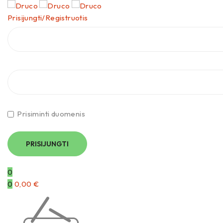
Prisijungti/Registruotis
Prisiminti duomenis
0
0
0,00
€