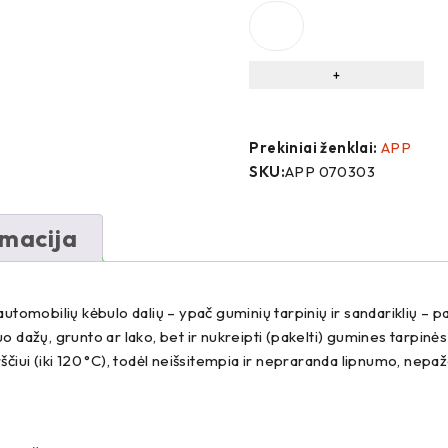
Prekiniai ženklai:
APP
SKU:
APP 070303
rmacija
 automobilių kėbulo dalių – ypač guminių tarpinių ir sandariklių 
o dažų, grunto ar lako, bet ir nukreipti (pakelti) gumines tarpinės
ui (iki 120 °C), todėl neišsitempia ir nepraranda lipnumo, nepaže