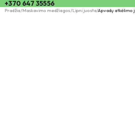
+370 647 35556
Pradžia
/
Maskavimo medžiagos
/
Lipni juosta
/
Apvadų atkėlimo