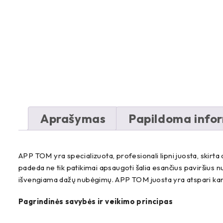
Aprašymas
Papildoma info
APP TOM yra specializuota, profesionali lipni juosta, skirta
padeda ne tik patikimai apsaugoti šalia esančius paviršius nu
išvengiama dažų nubėgimų. APP TOM juosta yra atspari karšči
Pagrindinės savybės ir veikimo principas