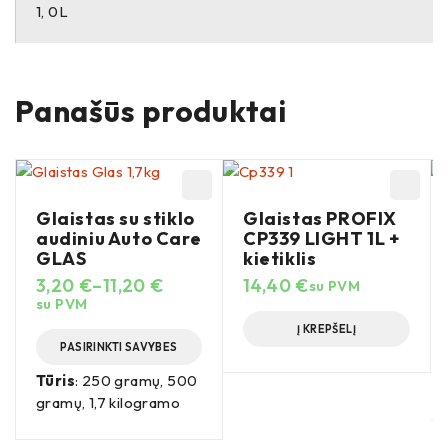
1, 0L
Panašūs produktai
Glaistas su stiklo
Glaistas PROFIX
audiniu Auto Care
CP339 LIGHT 1L +
GLAS
kietiklis
3,20
€
–
11,20
€
14,40
€
su PVM
su PVM
Į KREPŠELĮ
PASIRINKTI SAVYBES
Tūris
: 250 gramų, 500
gramų, 1,7 kilogramo