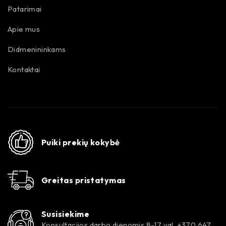
Patarimai
Apie mus
Didmenininkams
Kontaktai
Puiki prekių kokybė
Greitas pristatymas
Susisiekime
Konsultacijos darbo dienomis 8-17 val. +370 647