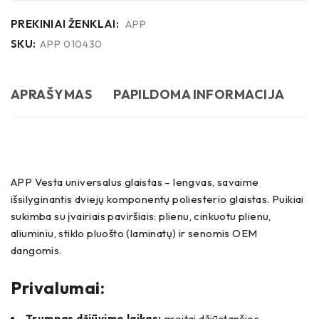
PREKINIAI ŽENKLAI:
APP
SKU:
APP 010430
APRAŠYMAS
PAPILDOMA INFORMACIJA
APP Vesta universalus glaistas – lengvas, savaime
išsilyginantis dviejų komponentų poliesterio glaistas. Puikiai
sukimba su įvairiais paviršiais: plienu, cinkuotu plienu,
aliuminiu, stiklo pluošto (laminatų) ir senomis OEM
dangomis.
Privalumai:
Trumpas džiūvimo laikas:
greitai džiūstančios