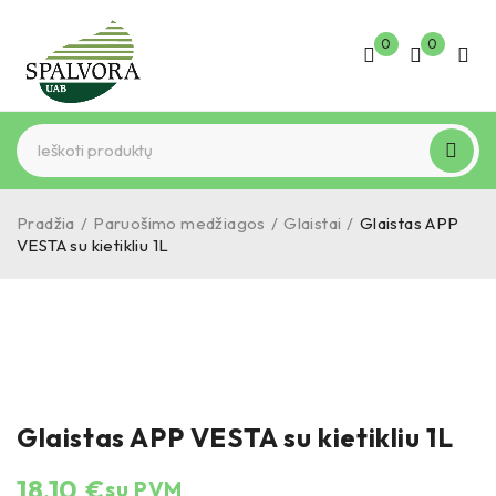
0
0
Pradžia
/
Paruošimo medžiagos
/
Glaistai
/
Glaistas APP
VESTA su kietikliu 1L
Glaistas APP VESTA su kietikliu 1L
18,10
€
su PVM