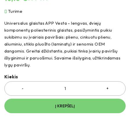
Turime
Universalus glaistas APP Vesta – lengvas, dviejų
komponentų poliesterinis glaistas, pasižymintis puikiu
sukibimu su įvairiais paviršiais: plienu, cinkuotu plienu,
aliuminiu, stiklo pluošto (laminatų) ir senomis OEM
dangomis. Greitai džiūstantis, puikiai tinka įvairių paviršių
išlyginimui ir paruošimui. Savaime išsilygina, užtikrindamas
lygų paviršių.
Kiekis
Į KREPŠELĮ