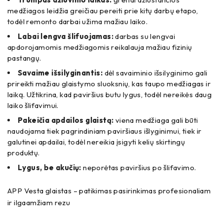
medžiagos leidžia greičiau pereiti prie kitų darbų etapo,
todėl remonto darbai užima mažiau laiko.
Labai lengva šlifuojamas:
darbas su lengvai
apdorojamomis medžiagomis reikalauja mažiau fizinių
pastangų.
Savaime išsilyginantis:
dėl savaiminio išsilyginimo gali
prireikti mažiau glaistymo sluoksnių, kas taupo medžiagas ir
laiką. Užtikrina, kad paviršius butu lygus, todėl nereikės daug
laiko šlifavimui.
Pakeičia apdailos glaistą:
viena medžiaga gali būti
naudojama tiek pagrindiniam paviršiaus išlyginimui, tiek ir
galutinei apdailai, todėl nereikia įsigyti kelių skirtingų
produktų.
Lygus, be akučių:
neporėtas paviršius po šlifavimo.
APP Vesta glaistas – patikimas pasirinkimas profesionaliam
ir ilgaamžiam rezu