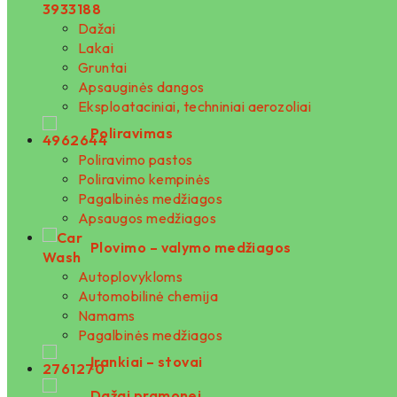
Dažai
Lakai
Gruntai
Apsauginės dangos
Eksploataciniai, techniniai aerozoliai
Poliravimas
Poliravimo pastos
Poliravimo kempinės
Pagalbinės medžiagos
Apsaugos medžiagos
Plovimo – valymo medžiagos
Autoplovykloms
Automobilinė chemija
Namams
Pagalbinės medžiagos
Įrankiai – stovai
Dažai pramonei