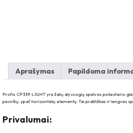
Aprašymas
Papildoma informa
Profix CP339 LIGHT yra žalių alyvuogių spalvos poliesterio gla
paviršių, ypač horizontalių elementų. Tai praktiškas ir lengvas s
Privalumai: