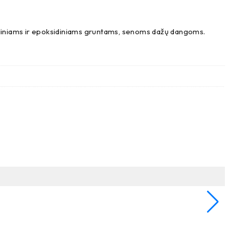
riliniams ir epoksidiniams gruntams, senoms dažų dangoms.
G
G