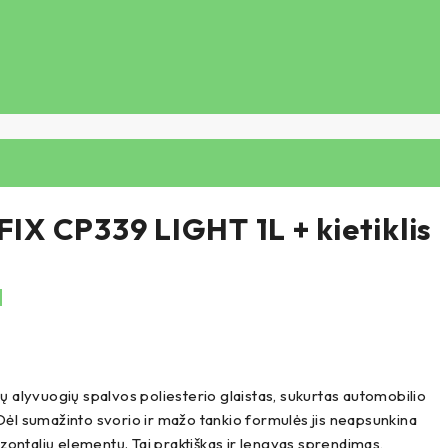
IX CP339 LIGHT 1L + kietiklis
M
 alyvuogių spalvos poliesterio glaistas, sukurtas automobilio
ėl sumažinto svorio ir mažo tankio formulės jis neapsunkina
izontalių elementų. Tai praktiškas ir lengvas sprendimas,