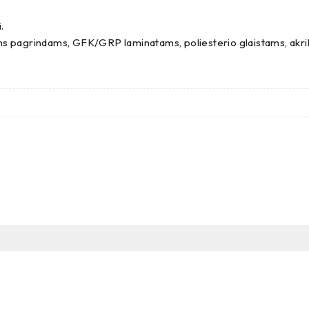
.
iems pagrindams, GFK/GRP laminatams, poliesterio glaistams, ak