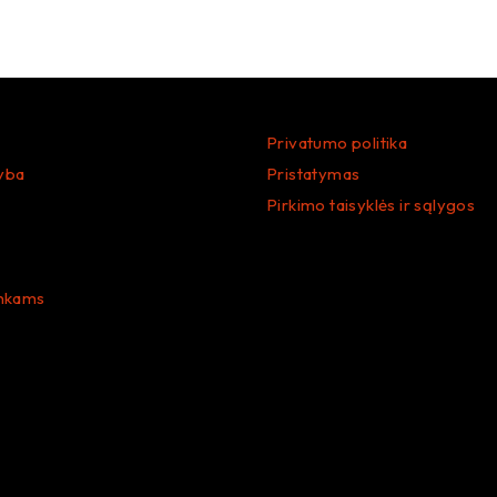
Privatumo politika
yba
Pristatymas
Pirkimo taisyklės ir sąlygos
nkams