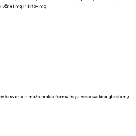
 užnešimą ir šlifavimą.
into svorio ir mažo tankio formulės jis neapsunkina glaistomų