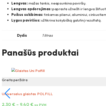
Lengvas:
mažas tankis, neapsunkina paviršių.
Lengvas apdorojimas:
paprasta užnešti ir lengva šlifuoti
Puikus sukibimas:
tinkamas plienui, aliuminiui, cinkuot
Lygus paviršius:
užtikrina kokybišką galutinį rezultatą.
Dydis
1 litras
Panašūs produktai
Greita peržiūra
Universalus glaistas POLFILL
2,30
€
–
9,40
€
su PVM