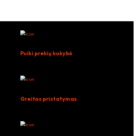
P
T
Puiki prekių kokybė
Greitas pristatymas