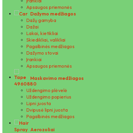
Įrankiai
Apsaugos priemonės
Dažymo medžiagos
Dažų gamyba
Dažai
Lakai, kietikliai
Skiedikliai, valikliai
Pagalbinės medžiagos
Dažymo stovai
Įrankiai
Apsaugos priemonės
Maskavimo medžiagos
Uždengimo plėvelė
Uždengimo popierius
Lipni juosta
Dvipusė lipni juosta
Pagalbinės medžiagos
Aerozoliai