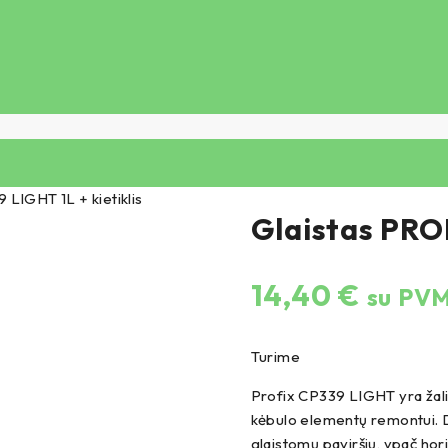
LIGHT 1L + kietiklis
Glaistas PROF
14,40
€
su PV
Turime
Profix CP339 LIGHT yra žalių
kėbulo elementų remontui. D
glaistomų paviršių, ypač hor