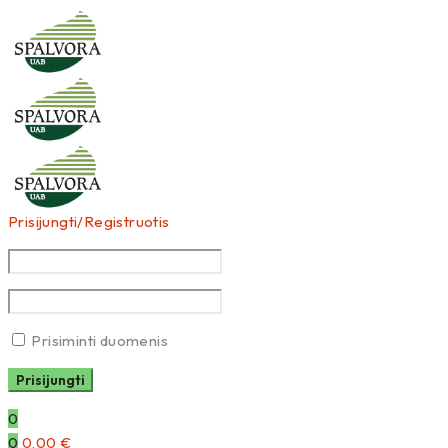
Prisijungti/Registruotis
Prisiminti duomenis
0
0
0,00
€