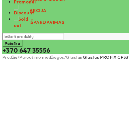
AKCIJA
IŠPARDAVIMAS
+370 647 35556
Pradžia
/
Paruošimo medžiagos
/
Glaistai
/
Glaistas PROFIX CP339 