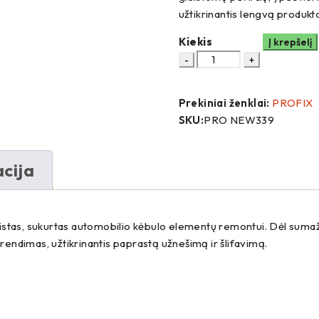
užtikrinantis lengvą produkto
Kiekis
Į krepšelį
Prekiniai ženklai:
PROFIX
SKU:
PRO NEW339
cija
istas, sukurtas automobilio kėbulo elementų remontui. Dėl sumaž
prendimas, užtikrinantis paprastą užnešimą ir šlifavimą.