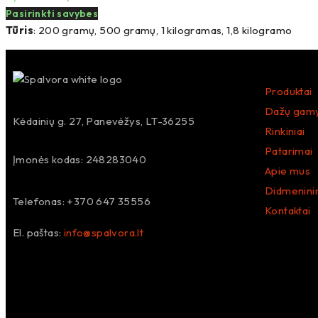
Pasirinkti savybes
Tūris
: 200 gramų, 500 gramų, 1 kilogramas, 1,8 kilogramo
Produktai
Dažų gam
Kėdainių g. 27, Panevėžys, LT-36255
Rinkiniai
Patarimai
Įmonės kodas: 248283040
Apie mus
Didmenini
Telefonas: +370 647 35556
Kontaktai
El. paštas:
info@spalvora.lt