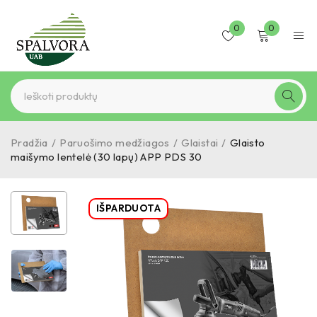
0
0
Pradžia
/
Paruošimo medžiagos
/
Glaistai
/
Glaisto
maišymo lentelė (30 lapų) APP PDS 30
IŠPARDUOTA