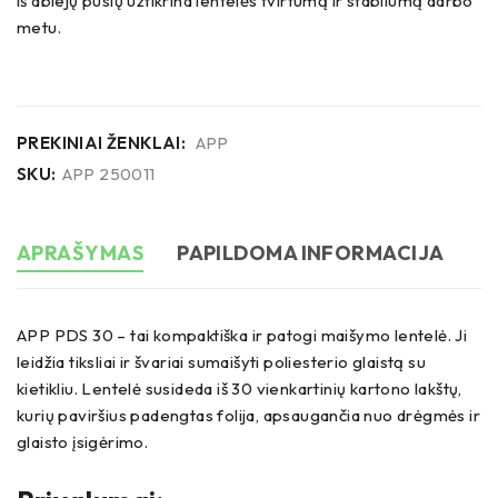
iš abiejų pusių užtikrina lentelės tvirtumą ir stabilumą darbo
metu.
PREKINIAI ŽENKLAI:
APP
SKU:
APP 250011
APRAŠYMAS
PAPILDOMA INFORMACIJA
APP PDS 30 – tai kompaktiška ir patogi maišymo lentelė. Ji
leidžia tiksliai ir švariai sumaišyti poliesterio glaistą su
kietikliu. Lentelė susideda iš 30 vienkartinių kartono lakštų,
kurių paviršius padengtas folija, apsaugančia nuo drėgmės ir
glaisto įsigėrimo.