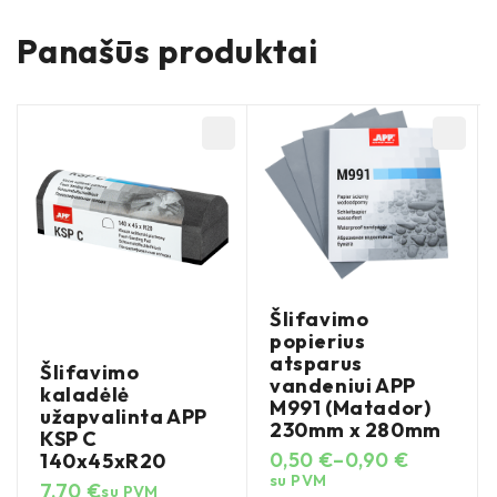
Panašūs produktai
Šlifavimo
popierius
atsparus
Šlifavimo
vandeniui APP
kaladėlė
M991 (Matador)
užapvalinta APP
230mm x 280mm
KSP C
0,50
€
–
0,90
€
140x45xR20
su PVM
7,70
€
su PVM