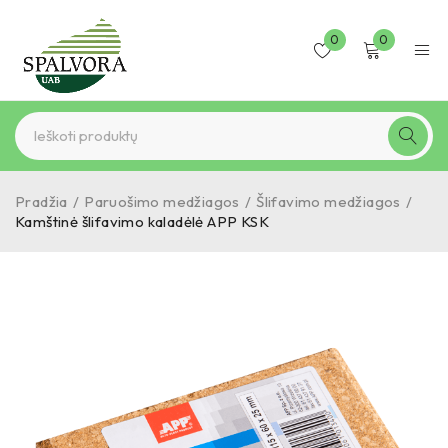
0
0
Pradžia
/
Paruošimo medžiagos
/
Šlifavimo medžiagos
/
Kamštinė šlifavimo kaladėlė APP KSK