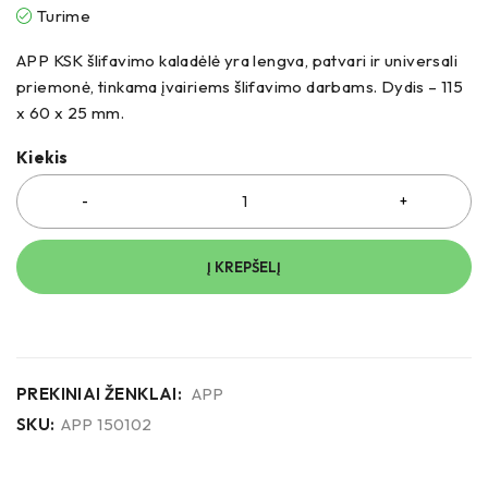
Turime
APP KSK šlifavimo kaladėlė yra lengva, patvari ir universali
priemonė, tinkama įvairiems šlifavimo darbams. Dydis – 115
x 60 x 25 mm.
Kiekis
Į KREPŠELĮ
PREKINIAI ŽENKLAI:
APP
SKU:
APP 150102