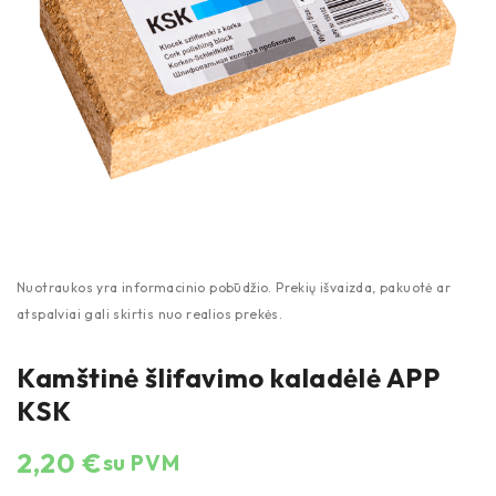
Kamštinė šlifavimo kaladėlė APP
KSK
2,20
€
su PVM