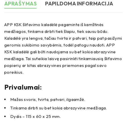
APRAŠYMAS
PAPILDOMA INFORMACIJA
APP KSK šlifavimo kaladėlė pagaminta iš kamštinės
medžiagos, tinkama dirbti tiek šlapiu, tiek sausu būdu.
Kaladėlė yra lengva, tačiau tvirta ir patvari, taip pat pasižymi
geromis sukibimo savybėmis, todėl patogu naudoti. APP
KSK kaladėlė gali būti naudojama su bet kokia abrazyvine
medžiaga. Tai suteikia laisvę pasirinkti tinkamiausią šlifavimo
popierių ar kitas abrazyvines priemones pagal savo
poreikius.
Privalumai:
Mažas svoris, tvirta, patvari, ilgaamžė.
Tinkama dirbti su bet kokia abrazyvine medžiaga.
Dydis – 115 x 60 x 25 mm.