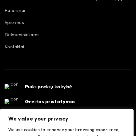
Patarimai
Apie mus
Didmenininkams
Kontaktai
Puiki prekių kokybė
Greitas pristatymas
Susisiekime
We value your privacy
Konsultacijos darbo dienomis 8-17 val. +370 647
We use cookies to enhance your browsing experience,
35556