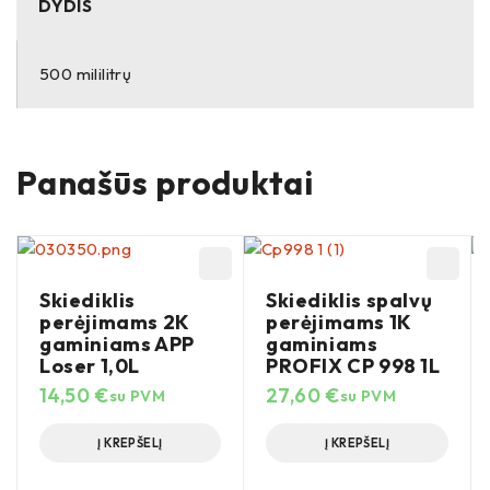
DYDIS
500 mililitrų
Panašūs produktai
Skiediklis
Skiediklis spalvų
perėjimams 2K
perėjimams 1K
gaminiams APP
gaminiams
Loser 1,0L
PROFIX CP 998 1L
14,50
€
27,60
€
su PVM
su PVM
Į KREPŠELĮ
Į KREPŠELĮ