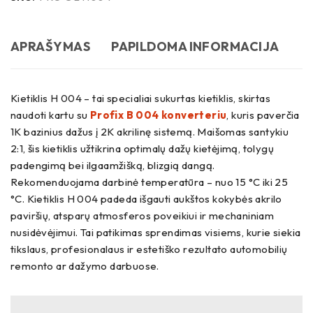
APRAŠYMAS
PAPILDOMA INFORMACIJA
Kietiklis H 004 – tai specialiai sukurtas kietiklis, skirtas
naudoti kartu su
Profix B 004 konverteriu
, kuris paverčia
1K bazinius dažus į 2K akrilinę sistemą. Maišomas santykiu
2:1, šis kietiklis užtikrina optimalų dažų kietėjimą, tolygų
padengimą bei ilgaamžišką, blizgią dangą.
Rekomenduojama darbinė temperatūra – nuo 15 °C iki 25
°C. Kietiklis H 004 padeda išgauti aukštos kokybės akrilo
paviršių, atsparų atmosferos poveikiui ir mechaniniam
nusidėvėjimui. Tai patikimas sprendimas visiems, kurie siekia
tikslaus, profesionalaus ir estetiško rezultato automobilių
remonto ar dažymo darbuose.