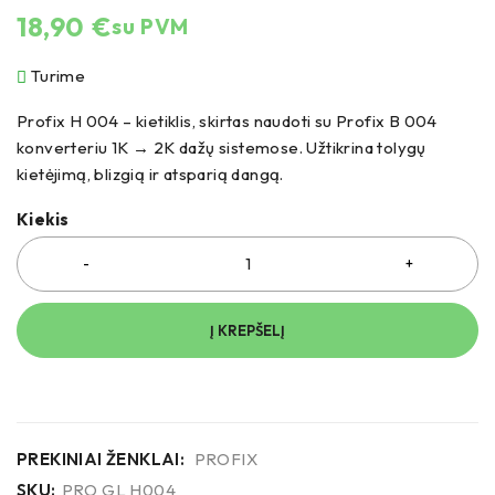
18,90
€
su PVM
Turime
Profix H 004 – kietiklis, skirtas naudoti su Profix B 004
konverteriu 1K → 2K dažų sistemose. Užtikrina tolygų
kietėjimą, blizgią ir atsparią dangą.
Kiekis
Į KREPŠELĮ
PREKINIAI ŽENKLAI:
PROFIX
SKU:
PRO GL H004