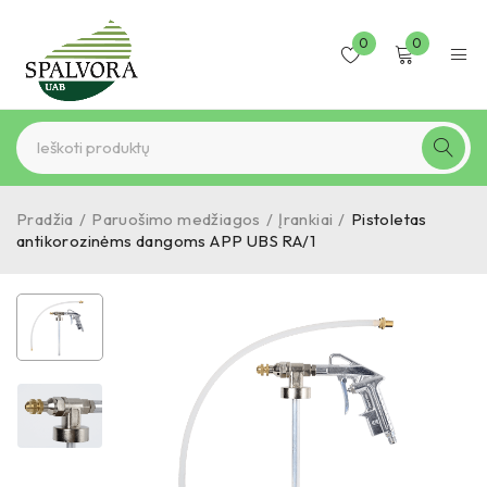
0
0
Pradžia
/
Paruošimo medžiagos
/
Įrankiai
/
Pistoletas
antikorozinėms dangoms APP UBS RA/1