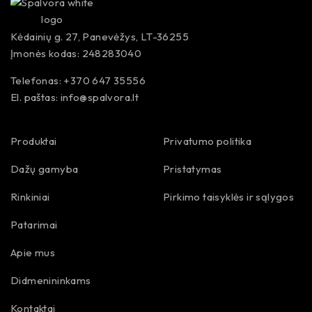
Kėdainių g. 27, Panevėžys, LT-36255
Įmonės kodas: 248283040
Telefonas: +370 647 35556
El. paštas:
info@spalvora.lt
Produktai
Privatumo politika
Dažų gamyba
Pristatymas
Rinkiniai
Pirkimo taisyklės ir sąlygos
Patarimai
Apie mus
Didmenininkams
Kontaktai