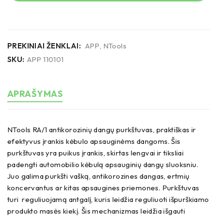
PREKINIAI ŽENKLAI:
APP
,
NTools
SKU:
APP 110101
APRAŠYMAS
NTools RA/1 antikorozinių dangų purkštuvas, praktiškas ir
efektyvus įrankis kėbulo apsauginėms dangoms. Šis
purkštuvas yra puikus įrankis, skirtas lengvai ir tiksliai
padengti automobilio kėbulą apsauginių dangų sluoksniu.
Juo galima purkšti vašką, antikorozines dangas, ertmių
koncervantus ar kitas apsaugines priemones. Purkštuvas
turi reguliuojamą antgalį, kuris leidžia reguliuoti išpurškiamo
produkto masės kiekį. Šis mechanizmas leidžia išgauti