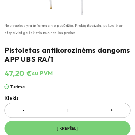
Pistoletas antikorozinėms dangoms
APP UBS RA/1
47,20
€
su PVM
Turime
Kiekis
Į KREPŠELĮ