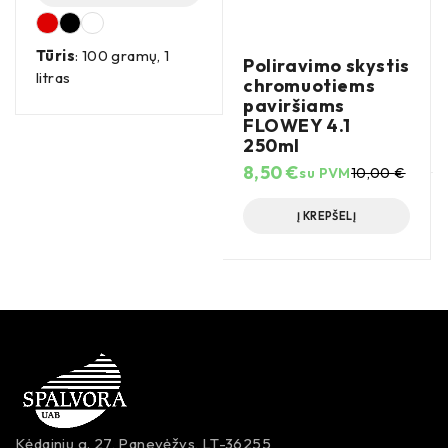
Tūris
: 100 gramų, 1
Poliravimo skystis
litras
chromuotiems
paviršiams
FLOWEY 4.1
250ml
8,50
€
su PVM
10,00
€
Į KREPŠELĮ
Kėdainių g. 27, Panevėžys, LT-36255