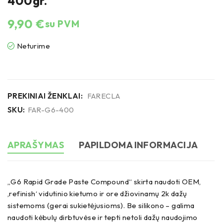
400gr.
9,90
€
su PVM
Neturime
PREKINIAI ŽENKLAI:
FARECLA
SKU:
FAR-G6-400
APRAŠYMAS
PAPILDOMA INFORMACIJA
„G6 Rapid Grade Paste Compound“ skirta naudoti OEM,
‚refinish‘ vidutinio kietumo ir ore džiovinamų 2k dažų
sistemoms (gerai sukietėjusioms). Be silikono – galima
naudoti kėbulų dirbtuvėse ir tepti netoli dažų naudojimo