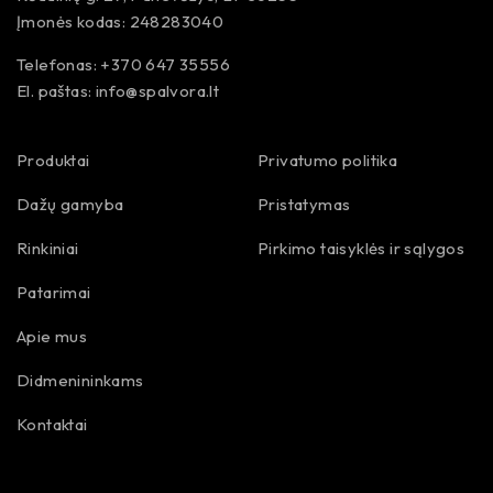
Įmonės kodas: 248283040
Telefonas: +370 647 35556
El. paštas:
info@spalvora.lt
Produktai
Privatumo politika
Dažų gamyba
Pristatymas
Rinkiniai
Pirkimo taisyklės ir sąlygos
Patarimai
Apie mus
Didmenininkams
Kontaktai