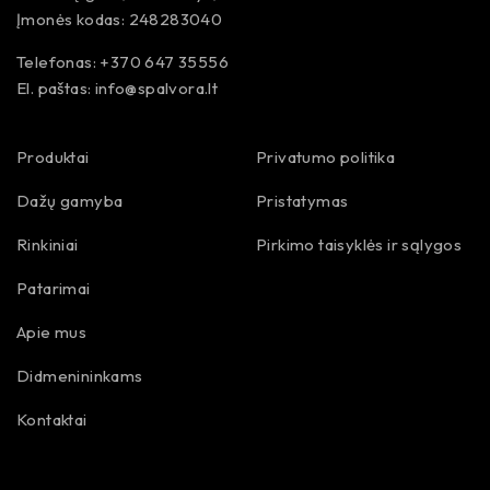
Įmonės kodas: 248283040
Telefonas: +370 647 35556
El. paštas:
info@spalvora.lt
Produktai
Privatumo politika
Dažų gamyba
Pristatymas
Rinkiniai
Pirkimo taisyklės ir sąlygos
Patarimai
Apie mus
Didmenininkams
Kontaktai