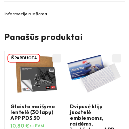
Informacija ruošiama
Panašūs produktai
IŠPARDUOTA
Glaisto maišymo
Dvipusė klijų
lentelė (30 lapų)
juostelė
APP PDS 30
emblemoms,
raidėms,
10,80
€
su PVM