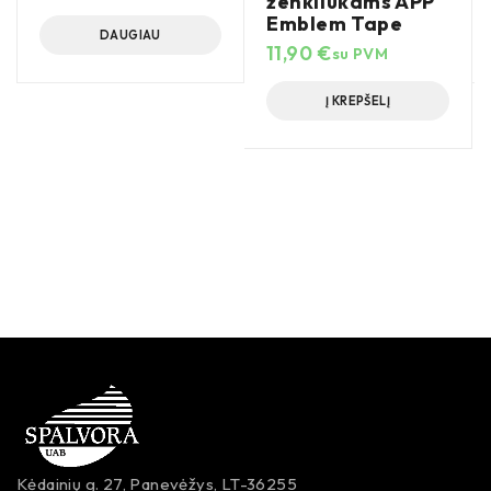
ženkliukams APP
Emblem Tape
DAUGIAU
11,90
€
su PVM
Į KREPŠELĮ
Kėdainių g. 27, Panevėžys, LT-36255