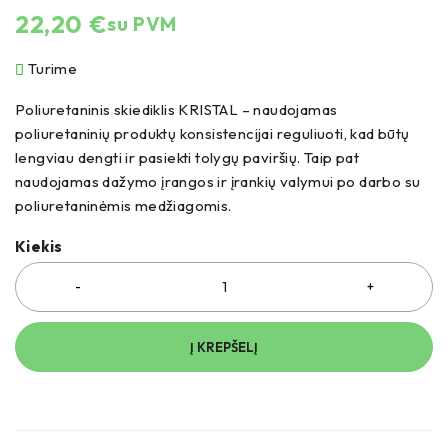
22,20
€
su PVM
Turime
Poliuretaninis skiediklis KRISTAL – naudojamas
poliuretaninių produktų konsistencijai reguliuoti, kad būtų
lengviau dengti ir pasiekti tolygų paviršių. Taip pat
naudojamas dažymo įrangos ir įrankių valymui po darbo su
poliuretaninėmis medžiagomis.
Kiekis
Į KREPŠELĮ