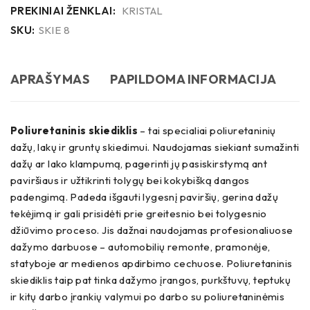
PREKINIAI ŽENKLAI:
KRISTAL
SKU:
SKIE 8
APRAŠYMAS
PAPILDOMA INFORMACIJA
Poliuretaninis skiediklis
– tai specialiai poliuretaninių
dažų, lakų ir gruntų skiedimui. Naudojamas siekiant sumažinti
dažų ar lako klampumą, pagerinti jų pasiskirstymą ant
paviršiaus ir užtikrinti tolygų bei kokybišką dangos
padengimą. Padeda išgauti lygesnį paviršių, gerina dažų
tekėjimą ir gali prisidėti prie greitesnio bei tolygesnio
džiūvimo proceso. Jis dažnai naudojamas profesionaliuose
dažymo darbuose – automobilių remonte, pramonėje,
statyboje ar medienos apdirbimo cechuose. Poliuretaninis
skiediklis taip pat tinka dažymo įrangos, purkštuvų, teptukų
ir kitų darbo įrankių valymui po darbo su poliuretaninėmis