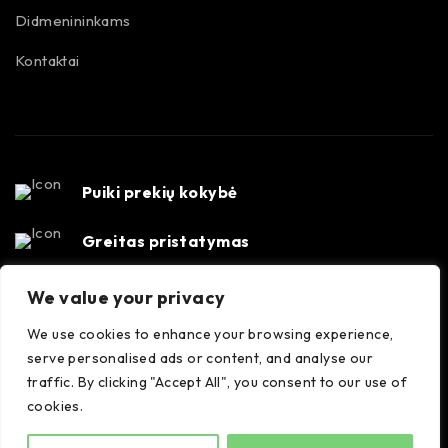
Didmenininkams
Kontaktai
Puiki prekių kokybė
Greitas pristatymas
Susisiekime
We value your privacy
Konsultacijos darbo dienomis 8-17 val. +370 647
We use cookies to enhance your browsing experience,
35556
serve personalised ads or content, and analyse our
traffic. By clicking "Accept All", you consent to our use of
cookies.