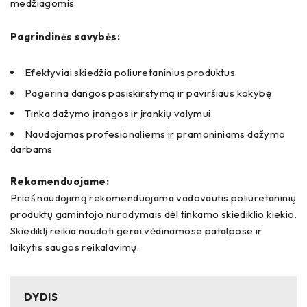
medžiagomis.
Pagrindinės savybės:
Efektyviai skiedžia poliuretaninius produktus
Pagerina dangos pasiskirstymą ir paviršiaus kokybę
Tinka dažymo įrangos ir įrankių valymui
Naudojamas profesionaliems ir pramoniniams dažymo
darbams
Rekomenduojame:
Prieš naudojimą rekomenduojama vadovautis poliuretaninių
produktų gamintojo nurodymais dėl tinkamo skiediklio kiekio.
Skiediklį reikia naudoti gerai vėdinamose patalpose ir
laikytis saugos reikalavimų.
DYDIS