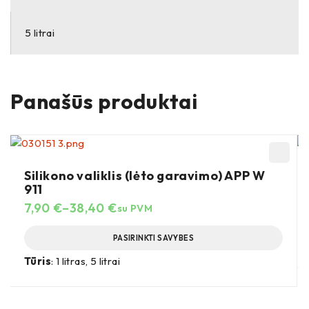
5 litrai
Panašūs produktai
Silikono valiklis (lėto garavimo) APP W
911
7,90
€
–
38,40
€
su PVM
PASIRINKTI SAVYBES
Tūris
: 1 litras, 5 litrai