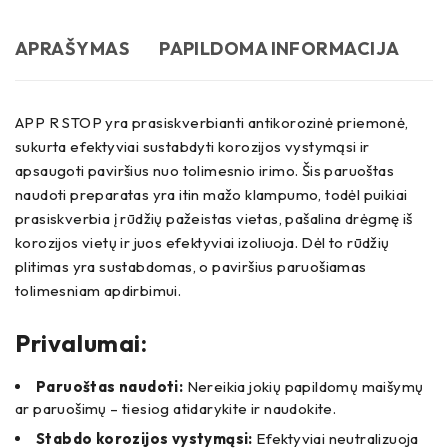
APRAŠYMAS
PAPILDOMA INFORMACIJA
APP R STOP yra prasiskverbianti antikorozinė priemonė,
sukurta efektyviai sustabdyti korozijos vystymąsi ir
apsaugoti paviršius nuo tolimesnio irimo. Šis paruoštas
naudoti preparatas yra itin mažo klampumo, todėl puikiai
prasiskverbia į rūdžių pažeistas vietas, pašalina drėgmę iš
korozijos vietų ir juos efektyviai izoliuoja. Dėl to rūdžių
plitimas yra sustabdomas, o paviršius paruošiamas
tolimesniam apdirbimui.
Privalumai:
Paruoštas naudoti:
Nereikia jokių papildomų maišymų
ar paruošimų – tiesiog atidarykite ir naudokite.
Stabdo korozijos vystymąsi:
Efektyviai neutralizuoja