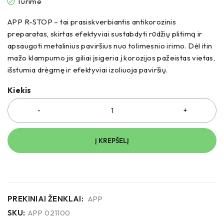
Turime
APP R-STOP – tai prasiskverbiantis antikorozinis
preparatas, skirtas efektyviai sustabdyti rūdžių plitimą ir
apsaugoti metalinius paviršius nuo tolimesnio irimo. Dėl itin
mažo klampumo jis giliai įsigeria į korozijos pažeistas vietas,
išstumia drėgmę ir efektyviai izoliuoja paviršių.
Kiekis
Į KREPŠELĮ
PREKINIAI ŽENKLAI:
APP
SKU:
APP 021100