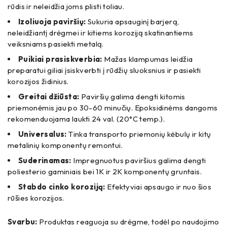
rūdis ir neleidžia joms plisti toliau.
Izoliuoja paviršių:
Sukuria apsauginį barjerą,
neleidžiantį drėgmei ir kitiems koroziją skatinantiems
veiksniams pasiekti metalą.
Puikiai prasiskverbia:
Mažas klampumas leidžia
preparatui giliai įsiskverbti į rūdžių sluoksnius ir pasiekti
korozijos židinius.
Greitai džiūsta:
Paviršių galima dengti kitomis
priemonėmis jau po 30-60 minučių. Epoksidinėms dangoms
rekomenduojama laukti 24 val. (20°C temp.).
Universalus:
Tinka transporto priemonių kėbulų ir kitų
metalinių komponentų remontui.
Suderinamas:
Impregnuotus paviršius galima dengti
poliesterio gaminiais bei 1K ir 2K komponentų gruntais.
Stabdo cinko koroziją:
Efektyviai apsaugo ir nuo šios
rūšies korozijos.
Svarbu:
Produktas reaguoja su drėgme, todėl po naudojimo