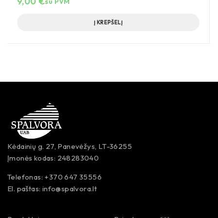
9,00
€
su PVM
Į KREPŠELĮ
Kėdainių g. 27, Panevėžys, LT-36255
Įmonės kodas: 248283040
Telefonas: +370 647 35556
El. paštas:
info@spalvora.lt