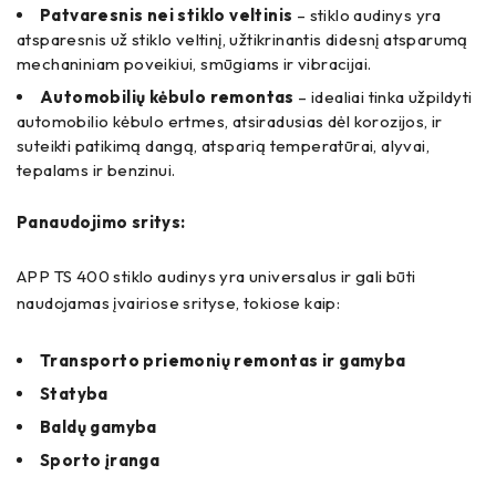
Patvaresnis nei stiklo veltinis
– stiklo audinys yra
atsparesnis už stiklo veltinį, užtikrinantis didesnį atsparumą
mechaniniam poveikiui, smūgiams ir vibracijai.
Automobilių kėbulo remontas
– idealiai tinka užpildyti
automobilio kėbulo ertmes, atsiradusias dėl korozijos, ir
suteikti patikimą dangą, atsparią temperatūrai, alyvai,
tepalams ir benzinui.
Panaudojimo sritys:
APP TS 400 stiklo audinys yra universalus ir gali būti
naudojamas įvairiose srityse, tokiose kaip:
Transporto priemonių remontas ir gamyba
Statyba
Baldų gamyba
Sporto įranga