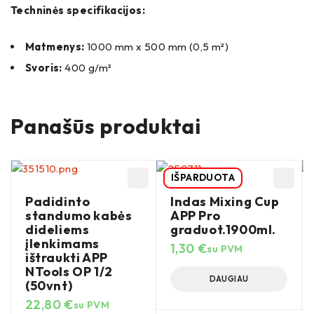
Techninės specifikacijos:
Matmenys:
1000 mm x 500 mm (0,5 m²)
Svoris:
400 g/m²
Panašūs produktai
IŠPARDUOTA
Padidinto
Indas Mixing Cup
standumo kabės
APP Pro
dideliems
graduot.1900ml.
įlenkimams
1,30
€
su PVM
ištraukti APP
NTools OP 1/2
DAUGIAU
(50vnt)
22,80
€
su PVM