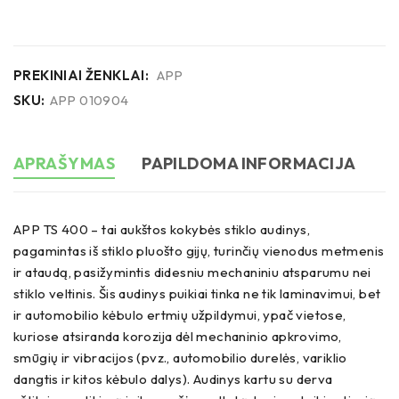
PREKINIAI ŽENKLAI:
APP
SKU:
APP 010904
APRAŠYMAS
PAPILDOMA INFORMACIJA
APP TS 400 – tai aukštos kokybės stiklo audinys,
pagamintas iš stiklo pluošto gijų, turinčių vienodus metmenis
ir ataudą, pasižymintis didesniu mechaniniu atsparumu nei
stiklo veltinis. Šis audinys puikiai tinka ne tik laminavimui, bet
ir automobilio kėbulo ertmių užpildymui, ypač vietose,
kuriose atsiranda korozija dėl mechaninio apkrovimo,
smūgių ir vibracijos (pvz., automobilio durelės, variklio
dangtis ir kitos kėbulo dalys). Audinys kartu su derva