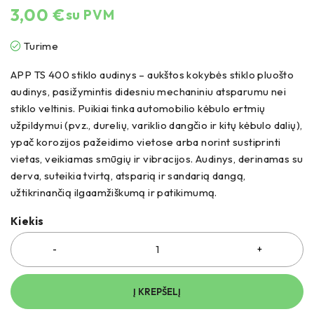
3,00
€
su PVM
Turime
APP TS 400 stiklo audinys – aukštos kokybės stiklo pluošto
audinys, pasižymintis didesniu mechaniniu atsparumu nei
stiklo veltinis. Puikiai tinka automobilio kėbulo ertmių
užpildymui (pvz., durelių, variklio dangčio ir kitų kėbulo dalių),
ypač korozijos pažeidimo vietose arba norint sustiprinti
vietas, veikiamas smūgių ir vibracijos. Audinys, derinamas su
derva, suteikia tvirtą, atsparią ir sandarią dangą,
užtikrinančią ilgaamžiškumą ir patikimumą.
Kiekis
Į KREPŠELĮ