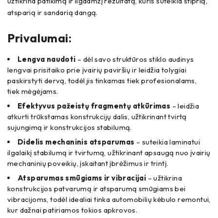
užtikrina patikimą ir ilgaamžį rezultatą, kuris suteikia stiprią,
atsparią ir sandarią dangą.
Privalumai:
Lengva naudoti
– dėl savo struktūros stiklo audinys
lengvai prisitaiko prie įvairių paviršių ir leidžia tolygiai
paskirstyti dervą, todėl jis tinkamas tiek profesionalams,
tiek mėgėjams.
Efektyvus pažeistų fragmentų atkūrimas
– leidžia
atkurti trūkstamas konstrukcijų dalis, užtikrinant tvirtą
sujungimą ir konstrukcijos stabilumą.
Didelis mechaninis atsparumas
– suteikia laminatui
ilgalaikį stabilumą ir tvirtumą, užtikrinant apsaugą nuo įvairių
mechaninių poveikių, įskaitant įbrėžimus ir trintį.
Atsparumas smūgiams ir vibracijai
– užtikrina
konstrukcijos patvarumą ir atsparumą smūgiams bei
vibracijoms, todėl idealiai tinka automobilių kėbulo remontui,
kur dažnai patiriamos tokios apkrovos.