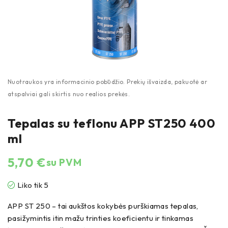
Tepalas su teflonu APP ST250 400
ml
5,70
€
su PVM
Liko tik 5
APP ST 250 – tai aukštos kokybės purškiamas tepalas,
pasižymintis itin mažu trinties koeficientu ir tinkamas