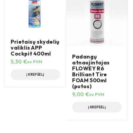
Prietaisų skydelių
valiklis APP
Cockpit 400ml
Padangų
5,30
€
atnaujintojas
su PVM
FLOWEY R6
Brilliant Tire
Į KREPŠELĮ
FOAM 500ml
(putos)
9,00
€
su PVM
Į KREPŠELĮ