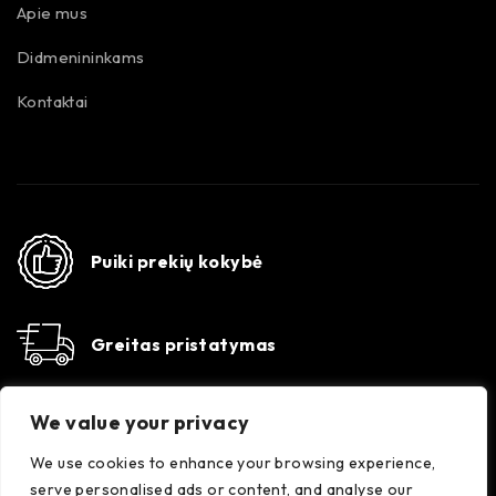
Apie mus
Didmenininkams
Kontaktai
Puiki prekių kokybė
Greitas pristatymas
Susisiekime
We value your privacy
Konsultacijos darbo dienomis 8-17 val. +370 647
35556
We use cookies to enhance your browsing experience,
serve personalised ads or content, and analyse our