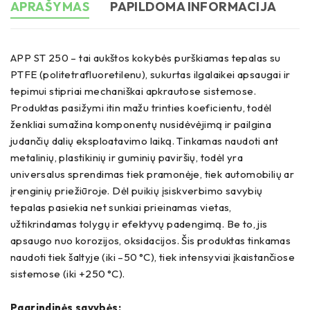
APRAŠYMAS
PAPILDOMA INFORMACIJA
APP ST 250 – tai aukštos kokybės purškiamas tepalas su
PTFE (politetrafluoretilenu), sukurtas ilgalaikei apsaugai ir
tepimui stipriai mechaniškai apkrautose sistemose.
Produktas pasižymi itin mažu trinties koeficientu, todėl
ženkliai sumažina komponentų nusidėvėjimą ir pailgina
judančių dalių eksploatavimo laiką. Tinkamas naudoti ant
metalinių, plastikinių ir guminių paviršių, todėl yra
universalus sprendimas tiek pramonėje, tiek automobilių ar
įrenginių priežiūroje. Dėl puikių įsiskverbimo savybių
tepalas pasiekia net sunkiai prieinamas vietas,
užtikrindamas tolygų ir efektyvų padengimą. Be to, jis
apsaugo nuo korozijos, oksidacijos. Šis produktas tinkamas
naudoti tiek šaltyje (iki –50 °C), tiek intensyviai įkaistančiose
sistemose (iki +250 °C).
Pagrindinės savybės: