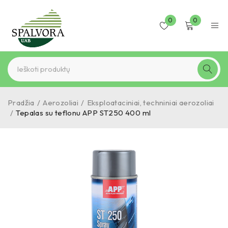
0
0
Pradžia
/
Aerozoliai
/
Eksploataciniai, techniniai aerozoliai
/
Tepalas su teflonu APP ST250 400 ml