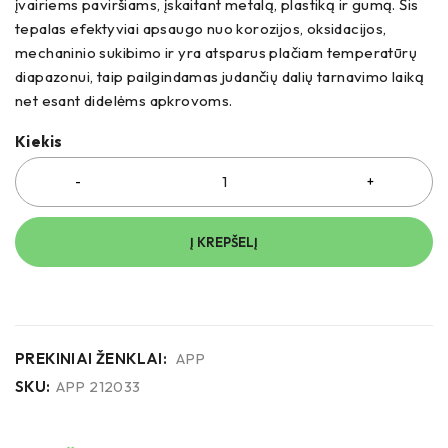
įvairiems paviršiams, įskaitant metalą, plastiką ir gumą. Šis
tepalas efektyviai apsaugo nuo korozijos, oksidacijos,
mechaninio sukibimo ir yra atsparus plačiam temperatūrų
diapazonui, taip pailgindamas judančių dalių tarnavimo laiką
net esant didelėms apkrovoms.
Kiekis
Į KREPŠELĮ
PREKINIAI ŽENKLAI:
APP
SKU:
APP 212033