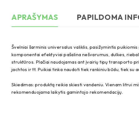
APRAŠYMAS
PAPILDOMA IN
Švelniai šarminis universalus valiklis, pasižymintis puikiomis
komponentai efektyviai pašalina nešvarumus, dulkes, riebalus ir
struktūros. Plačiai naudojamas ant įvairių tipų transporto prie
jachtos ir tt. Puikiai tinka naudoti tiek rankiniu būdu, tiek su
Skiedimas: produktą reikia skiesti vandeniu. Vienam litrui miš
rekomenduojama laikytis gamintojo rekomendacijų.