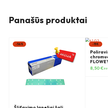
Panašūs produktai
-56%
-15%
Polirav
chromuo
FLOWEY
8,50
€
su
Šlifavimo lapeliai žali