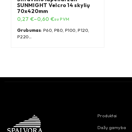
SUNMIGHT Velcro 14 skylių
70x420mm
0,27
€
–
0,60
€
su PVM
Grubumas
: P60, P80, P100, P120,
P220...
Produktai
Dažų gamyba