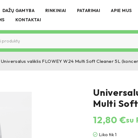
DAŽŲ GAMYBA
RINKINIAI
PATARIMAI
APIE MUS
MS
KONTAKTAI
Universalus valiklis FLOWEY W24 Multi Soft Cleaner 5L (koncen
Universal
Multi Sof
12,80
€
su
Liko tik 1