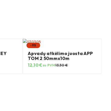
-9%
-
WEY
Apvadų atkėlimo juosta APP
TOM 2 50mmx10m
12,10
€
su PVM
13,30
€