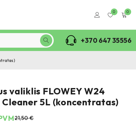
0
0
+370 647 35556
tratas)
us valiklis FLOWEY W24
t Cleaner 5L (koncentratas)
 PVM
21,50
€