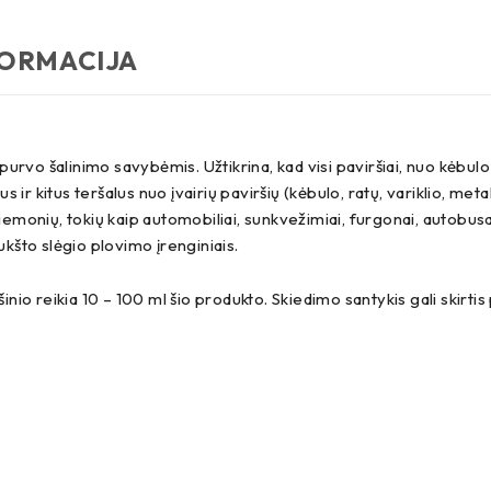
FORMACIJA
 purvo šalinimo savybėmis. Užtikrina, kad visi paviršiai, nuo kėbulo 
 kitus teršalus nuo įvairių paviršių (kėbulo, ratų, variklio, metalo,
monių, tokių kaip automobiliai, sunkvežimiai, furgonai, autobusai, lė
 aukšto slėgio plovimo įrenginiais.
inio reikia 10 – 100 ml šio produkto. Skiedimo santykis gali skirti