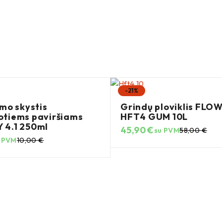
-21%
imo skystis
Grindų ploviklis FLO
tiems paviršiams
HFT4 GUM 10L
 4.1 250ml
45,90
€
su PVM
58,00
€
 PVM
10,00
€