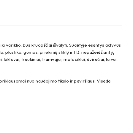
iki variklio, bus kruopščiai išvalyti. Sudėtyje esantys aktyvūs
 plastiko, gumos, priekinių stiklų ir tt.), nepažeidžiant jų
ktuvai, traukiniai, tramvajai, motociklai, dviračiai, laivai,
s priklausomai nuo naudojimo tikslo ir paviršiaus. Visada