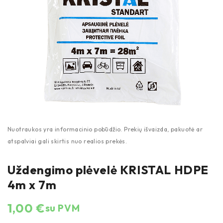
Uždengimo plėvelė KRISTAL HDPE
4m x 7m
1,00
€
su PVM