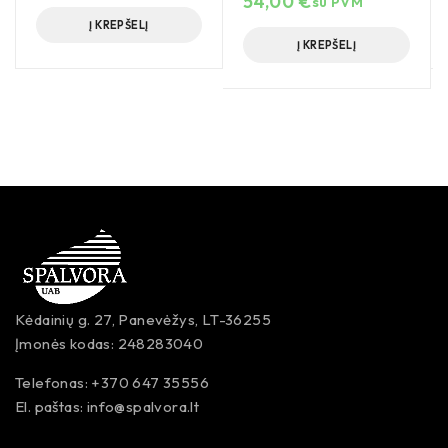
54,00
€
su PVM
Į KREPŠELĮ
Į KREPŠELĮ
Kėdainių g. 27, Panevėžys, LT-36255
Įmonės kodas: 248283040
Telefonas: +370 647 35556
El. paštas:
info@spalvora.lt