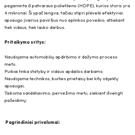
pagaminta iš patvaraus polietileno (HDPE), kurios storis yra
4 mikronai. Ši ypač lengva, tačiau stipri plėvelė efektyviai
apsaugo įvairius paviršius nuo aplinkos poveikio, atliekant
tiek vidaus, tiek lauko darbus.
Pritaikymo sritys:
Naudojama automobilių apdirbimo ir dažymo proceso
metu.
Puikiai tinka statybų ir vidaus apdailos darbams;
Naudojama technikos, buities prietaisų bei kitų objektų
apsaugai;
Taikoma sandėliavimo, pervežimo metu, siekiant išvengti
pažeidimų;
Pagrindiniai privalumai: