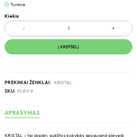
Turime
Kiekis
Į KREPŠELĮ
PREKINIAI ŽENKLAI:
KRISTAL
SKU:
PLEV 9
APRAŠYMAS
KRISTAL – tai skaidri, aukštos kokybės apsauginė plėvelė,