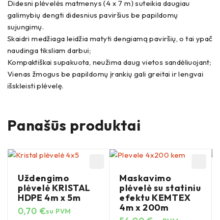
Didesni plėvelės matmenys (4 x 7 m) suteikia daugiau
galimybių dengti didesnius paviršius be papildomų
sujungimų.
Skaidri medžiaga leidžia matyti dengiamą paviršių, o tai ypač
naudinga tiksliam darbui;
Kompaktiškai supakuota, neužima daug vietos sandėliuojant;
Vienas žmogus be papildomų įrankių gali greitai ir lengvai
išskleisti plėvelę.
Panašūs produktai
Uždengimo
Maskavimo
plėvelė KRISTAL
plėvelė su statiniu
HDPE 4m x 5m
efektu KEMTEX
4m x 200m
0,70
€
su PVM