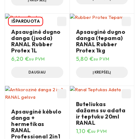
IŠPARDUOTA
Apsauginė dugno
Apsauginė dugno
danga (juoda)
danga (tepama)
RANAL Rubber
RANAL Rubber
Protex 1L
Protex 1kg
6,20
€
5,80
€
su PVM
su PVM
DAUGIAU
Į KREPŠELĮ
Buteliukas
dažams su adata
Apsauginė kėbulo
ir teptuku 20ml
danga +
RANAL
hermetikas
RANAL
1,10
€
su PVM
Professional 2in1