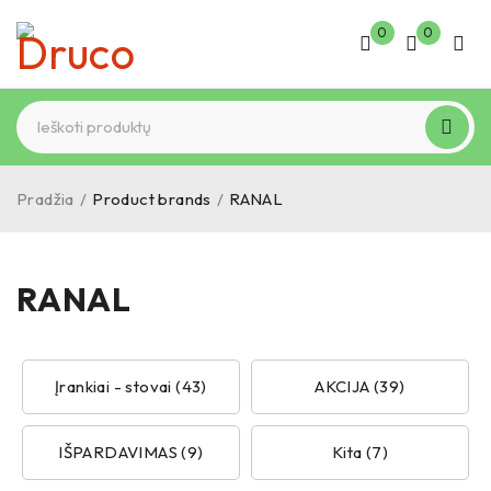
0
0
Pradžia
/
Product brands
/
RANAL
RANAL
Įrankiai - stovai (43)
AKCIJA (39)
IŠPARDAVIMAS (9)
Kita (7)