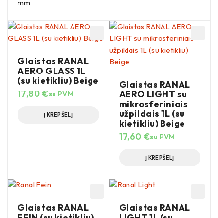
mm
Glaistas RANAL
AERO GLASS 1L
(su kietikliu) Beige
Glaistas RANAL
17,80
€
AERO LIGHT su
su PVM
mikrosferiniais
užpildais 1L (su
Į KREPŠELĮ
kietikliu) Beige
17,60
€
su PVM
Į KREPŠELĮ
Glaistas RANAL
Glaistas RANAL
FEIN (su kietikliu)
LIGHT 1L (su