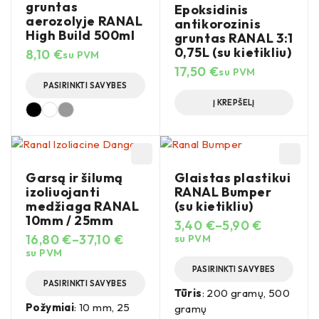
gruntas
Epoksidinis
aerozolyje RANAL
antikorozinis
High Build 500ml
gruntas RANAL 3:1
0,75L (su kietikliu)
8,10
€
su PVM
17,50
€
su PVM
PASIRINKTI SAVYBES
Į KREPŠELĮ
Garsą ir šilumą
Glaistas plastikui
izoliuojanti
RANAL Bumper
medžiaga RANAL
(su kietikliu)
10mm / 25mm
3,40
€
–
5,90
€
16,80
€
–
37,10
€
su PVM
su PVM
PASIRINKTI SAVYBES
PASIRINKTI SAVYBES
Tūris
: 200 gramų, 500
Požymiai
: 10 mm, 25
gramų