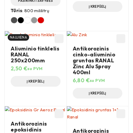
PASIRINKTI SAVYBES
Į KREPŠELĮ
Tūris
: 800 mililitrų
NAUJIENA
Aliuminio tinklelis
Antikorozinis
RANAL
cinko-aliuminio
250x200mm
gruntas RANAL
Zinc Alu Spray
2,50
€
su PVM
400ml
6,80
€
su PVM
Į KREPŠELĮ
Į KREPŠELĮ
Antikorozinis
epoksidinis
Antikorozinis