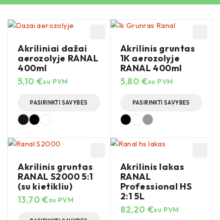
Akriliniai dažai
Akrilinis gruntas
aerozolyje RANAL
1K aerozolyje
400ml
RANAL 400ml
5,10
€
5,80
€
su PVM
su PVM
PASIRINKTI SAVYBES
PASIRINKTI SAVYBES
Akrilinis gruntas
Akrilinis lakas
RANAL S2000 5:1
RANAL
(su kietikliu)
Professional HS
2:1 5L
13,70
€
su PVM
82,20
€
su PVM