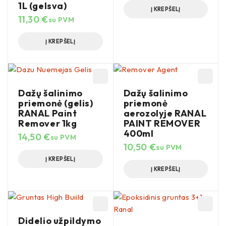
1L (gelsva)
Į KREPŠELĮ
11,30
€
su PVM
Į KREPŠELĮ
Dažų šalinimo
Dažų šalinimo
priemonė (gelis)
priemonė
RANAL Paint
aerozolyje RANAL
Remover 1kg
PAINT REMOVER
400ml
14,50
€
su PVM
10,50
€
su PVM
Į KREPŠELĮ
Į KREPŠELĮ
Didelio užpildymo