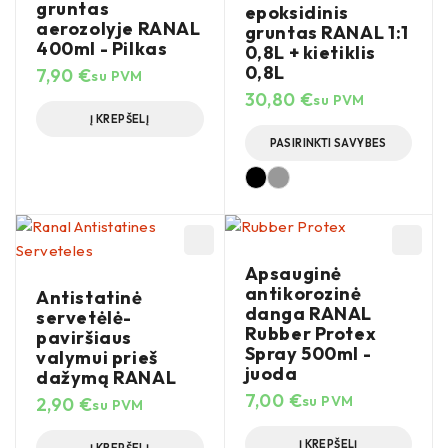
gruntas
epoksidinis
aerozolyje RANAL
gruntas RANAL 1:1
400ml - Pilkas
0,8L + kietiklis
0,8L
7,90
€
su PVM
30,80
€
su PVM
Į KREPŠELĮ
PASIRINKTI SAVYBES
Apsauginė
antikorozinė
Antistatinė
danga RANAL
servetėlė-
Rubber Protex
paviršiaus
Spray 500ml -
valymui prieš
juoda
dažymą RANAL
7,00
€
su PVM
2,90
€
su PVM
Į KREPŠELĮ
Į KREPŠELĮ