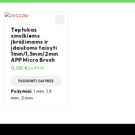
Teptukas
smulkiems
įbrėžimams ir
įdaužoms taisyti
1mm/1,5mm/2mm
APP Micro Brush
0,08
€
su PVM
PASIRINKTI SAVYBES
Požymiai
: 1 mm, 1,5
mm, 2 mm