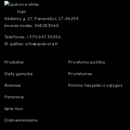
Kėdainių g. 27, Panevėžys, LT-36255
Įmonės kodas: 248283040
Telefonas: +370 647 35556
El. paštas:
info@spalvora.lt
Produktai
Privatumo politika
Dažų gamyba
Pristatymas
Rinkiniai
Pirkimo taisyklės ir sąlygos
Patarimai
Apie mus
Didmenininkams