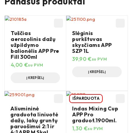
Panašūs produktai
Tuščias
Slėginis
aerozolinis dažų
purkštuvas
užpildymo
skysčiams APP
balionėlis APP Pre
SZP 1L
Fill 300ml
39,90
€
su PVM
4,00
€
su PVM
Į KREPŠELĮ
Į KREPŠELĮ
IŠPARDUOTA
Aliumininė
Indas Mixing Cup
graduota liniuotė
APP Pro
dažų, lakų gruntų
graduot.1900ml.
paruošimui 2:1 ir
1,30
€
su PVM
4:1 APP M Skal