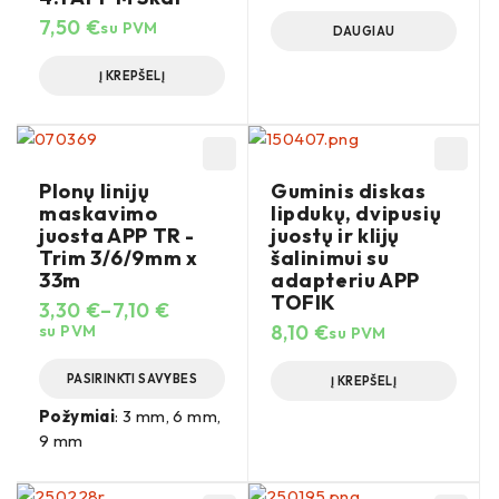
7,50
€
su PVM
DAUGIAU
Į KREPŠELĮ
Plonų linijų
Guminis diskas
maskavimo
lipdukų, dvipusių
juosta APP TR -
juostų ir klijų
Trim 3/6/9mm x
šalinimui su
33m
adapteriu APP
TOFIK
3,30
€
–
7,10
€
8,10
€
su PVM
su PVM
PASIRINKTI SAVYBES
Į KREPŠELĮ
Požymiai
: 3 mm, 6 mm,
9 mm