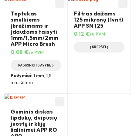
Teptukas
Filtras dažams
smulkiems
125 mikronų (1vnt)
įbrėžimams ir
APP SN 125
įdaužoms taisyti
0,12
€
su PVM
1mm/1,5mm/2mm
APP Micro Brush
Į KREPŠELĮ
0,08
€
su PVM
PASIRINKTI SAVYBES
Požymiai
: 1 mm, 1,5
mm, 2 mm
Guminis diskas
lipdukų, dvipusių
juostų ir klijų
šalinimui APP RO
400