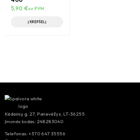
5,90
€
su PVM
Į KREPŠELĮ
Kėdainių g. 27, Panevėžys, LT-36255
Įmonės kodas: 248283040
Telefonas: +370 647 35556