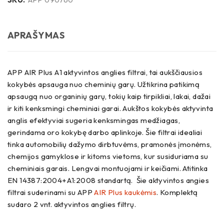
APRAŠYMAS
APP AIR Plus A1 aktyvintos anglies filtrai, tai aukščiausios
kokybės apsauga nuo cheminių garų. Užtikrina patikimą
apsaugą nuo organinių garų, tokių kaip tirpikliai, lakai, dažai
ir kiti kenksmingi cheminiai garai. Aukštos kokybės aktyvinta
anglis efektyviai sugeria kenksmingas medžiagas,
gerindama oro kokybę darbo aplinkoje. Šie filtrai idealiai
tinka automobilių dažymo dirbtuvėms, pramonės įmonėms,
chemijos gamyklose ir kitoms vietoms, kur susiduriama su
cheminiais garais. Lengvai montuojami ir keičiami. Atitinka
EN 14387:2004+A1:2008 standartą. Šie aktyvintos angies
filtrai suderinami su APP
AIR Plus kaukėmis
. Komplektą
sudaro 2 vnt. aktyvintos anglies filtrų.