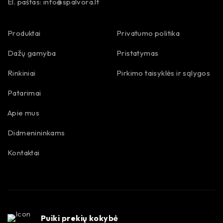
El. paštas:
info@spalvora.lt
Produktai
Privatumo politika
Dažų gamyba
Pristatymas
Rinkiniai
Pirkimo taisyklės ir sąlygos
Patarimai
Apie mus
Didmenininkams
Kontaktai
Puiki prekių kokybė