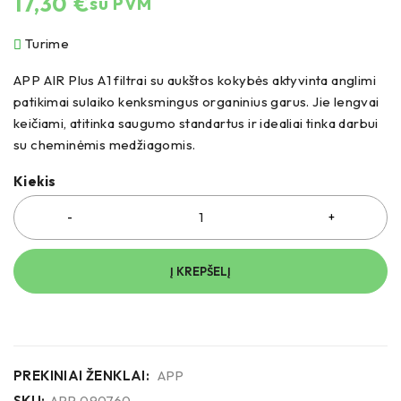
17,30
€
su PVM
Turime
APP AIR Plus A1 filtrai su aukštos kokybės aktyvinta anglimi
patikimai sulaiko kenksmingus organinius garus. Jie lengvai
keičiami, atitinka saugumo standartus ir idealiai tinka darbui
su cheminėmis medžiagomis.
Kiekis
Į KREPŠELĮ
PREKINIAI ŽENKLAI:
APP
SKU:
APP 090760