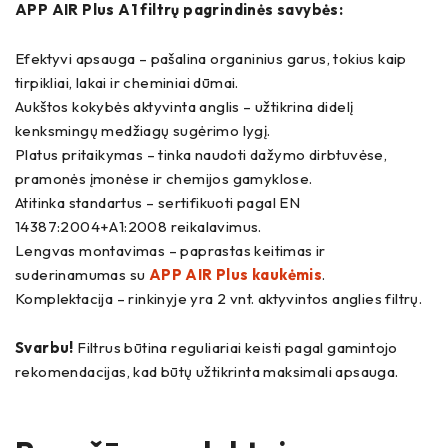
APP AIR Plus A1 filtrų pagrindinės savybės:
Efektyvi apsauga – pašalina organinius garus, tokius kaip
tirpikliai, lakai ir cheminiai dūmai.
Aukštos kokybės aktyvinta anglis – užtikrina didelį
kenksmingų medžiagų sugėrimo lygį.
Platus pritaikymas – tinka naudoti dažymo dirbtuvėse,
pramonės įmonėse ir chemijos gamyklose.
Atitinka standartus – sertifikuoti pagal EN
14387:2004+A1:2008 reikalavimus.
Lengvas montavimas – paprastas keitimas ir
suderinamumas su
APP AIR Plus kaukėmis
.
Komplektacija – rinkinyje yra 2 vnt. aktyvintos anglies filtrų.
Svarbu!
Filtrus būtina reguliariai keisti pagal gamintojo
rekomendacijas, kad būtų užtikrinta maksimali apsauga.