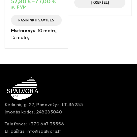
52,80
€
–
77,00
€
Į KREPŠELĮ
su PVM
PASIRINKTI SAVYBES
Matmenys
: 10 metrų,
15 metrų
Kėdainių g. 27, Panevėžys, LT-36255
Įmonės kodas: 248283040
Telefonas: +370 647 35556
El. paštas:
info@spalvora.lt