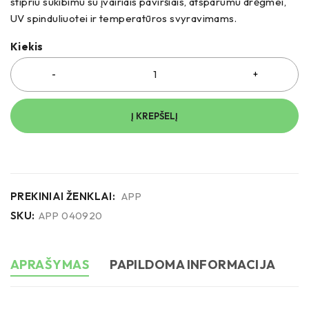
stipriu sukibimu su įvairiais paviršiais, atsparumu drėgmei,
UV spinduliuotei ir temperatūros svyravimams.
Kiekis
Į KREPŠELĮ
PREKINIAI ŽENKLAI:
APP
SKU:
APP 040920
APRAŠYMAS
PAPILDOMA INFORMACIJA