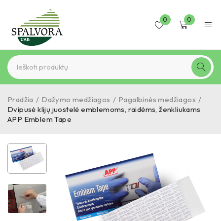
0
0
Pradžia
/
Dažymo medžiagos
/
Pagalbinės medžiagos
/
Dvipusė klijų juostelė emblemoms, raidėms, ženkliukams
APP Emblem Tape