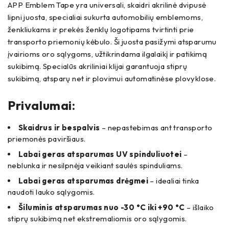
APP Emblem Tape yra universali, skaidri akrilinė dvipusė
lipni juosta, specialiai sukurta automobilių emblemoms,
ženkliukams ir prekės ženklų logotipams tvirtinti prie
transporto priemonių kėbulo.
Ši juosta pasižymi atsparumu
įvairioms oro sąlygoms, užtikrindama ilgalaikį ir patikimą
sukibimą.
Specialūs akriliniai klijai garantuoja stiprų
sukibimą, atsparų net ir plovimui automatinėse plovyklose.
Privalumai:
Skaidrus ir bespalvis
– nepastebimas ant transporto
priemonės paviršiaus.
Labai geras atsparumas UV spinduliuotei
–
neblunka ir nesilpnėja veikiant saulės spinduliams.
Labai geras atsparumas drėgmei
– idealiai tinka
naudoti lauko sąlygomis.
Šiluminis atsparumas nuo -30 °C iki +90 °C
– išlaiko
stiprų sukibimą net ekstremaliomis oro sąlygomis.