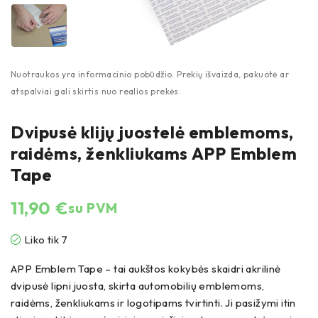
Dvipusė klijų juostelė emblemoms,
raidėms, ženkliukams APP Emblem
Tape
11,90
€
su PVM
Liko tik 7
APP Emblem Tape – tai aukštos kokybės skaidri
akrilinė
dvipusė lipni juosta, skirta automobilių emblemoms,
raidėms, ženkliukams ir logotipams tvirtinti. Ji pasižymi itin