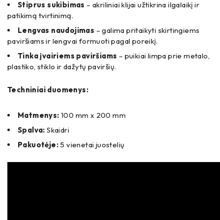
Stiprus sukibimas
– akriliniai klijai užtikrina ilgalaikį ir
patikimą tvirtinimą.
Lengvas naudojimas
– galima pritaikyti skirtingiems
paviršiams ir lengvai formuoti pagal poreikį.
Tinka įvairiems paviršiams
– puikiai limpa prie metalo,
plastiko, stiklo ir dažytų paviršių.
Techniniai duomenys:
Matmenys:
100 mm x 200 mm
Spalva:
Skaidri
Pakuotėje:
5 vienetai juostelių