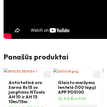
Panašūs produktai
Antistatinė oro
Glaisto maišymo
žarna 8x15 su
lentelė (100 lapų)
jungtimis NTools
APP PDS100
AH 10 ir AH 15
12,40
€
su PVM
10m/15m