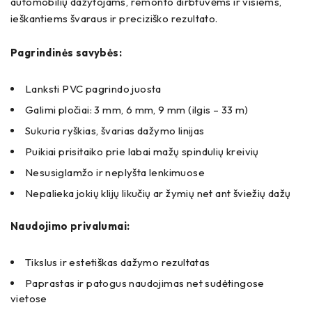
automobilių dažytojams, remonto dirbtuvėms ir visiems,
ieškantiems švaraus ir preciziško rezultato.
Pagrindinės savybės:
Lanksti PVC pagrindo juosta
Galimi pločiai: 3 mm, 6 mm, 9 mm (ilgis – 33 m)
Sukuria ryškias, švarias dažymo linijas
Puikiai prisitaiko prie labai mažų spindulių kreivių
Nesusiglamžo ir neplyšta lenkimuose
Nepalieka jokių klijų likučių ar žymių net ant šviežių dažų
Naudojimo privalumai:
Tikslus ir estetiškas dažymo rezultatas
Paprastas ir patogus naudojimas net sudėtingose
vietose