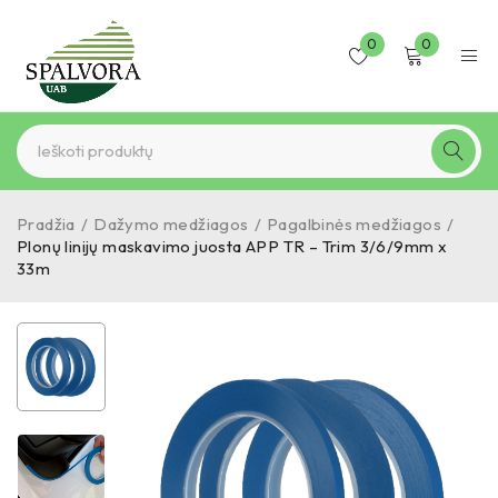
0
0
Pradžia
/
Dažymo medžiagos
/
Pagalbinės medžiagos
/
Plonų linijų maskavimo juosta APP TR – Trim 3/6/9mm x
33m