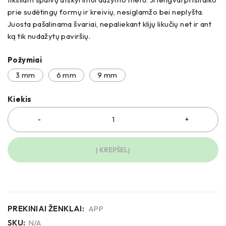
prie sudėtingų formų ir kreivių, nesiglamžo bei neplyšta.
Juosta pašalinama švariai, nepaliekant klijų likučių net ir ant
ką tik nudažytų paviršių.
Požymiai
3 mm
6 mm
9 mm
Kiekis
Į KREPŠELĮ
PREKINIAI ŽENKLAI:
APP
SKU:
N/A