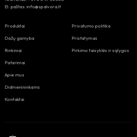
El. paštas:
info@spalvora.lt
Produktai
Privatumo politika
Dažų gamyba
Pristatymas
Rinkiniai
Pirkimo taisyklės ir sąlygos
Patarimai
Apie mus
Didmenininkams
Kontaktai