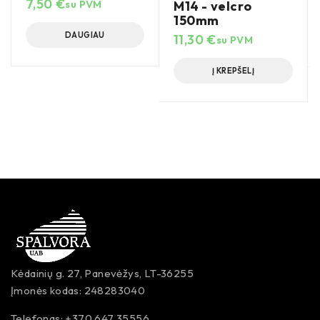
7,50
€
M14 - velcro
su PVM
150mm
DAUGIAU
11,30
€
su PVM
Į KREPŠELĮ
Kėdainių g. 27, Panevėžys, LT-36255
Įmonės kodas: 248283040
Telefonas: +370 647 35556