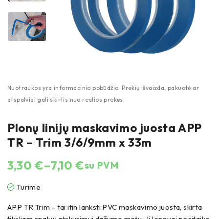
Plonų linijų maskavimo juosta APP
TR – Trim 3/6/9mm x 33m
3,30
€
–
7,10
€
su PVM
Turime
APP TR Trim – tai itin lanksti PVC maskavimo juosta, skirta
tiksliam spalvų atskyrimui dažymo metu. Ji lengvai prisitaiko