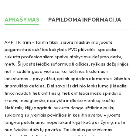
APRAŠYMAS
PAPILDOMA INFORMACIJA
APP TR Trim – tai itin tiksli, siaura maskavimo juosta,
pagaminta iš aukštos kokybės PVC plėvelės, specialiai
sukurta profesionaliam spalvų atskyrimui dažymo darbų
metu. Ši juosta leidžia suformuoti aiškias, ryškias dažų linijas
net ir sudėtingose vietose, kur būtinas tikslumas ir
lankstumas – pavyzdžiui, aplink apdailos elementus, žibintus
ar smulkias detales. Dėl savo išskirtinio lankstumo ji idealiai
tinka naudoti tiek ant tiesių, tiek ant labai mažo spindulio
kreivių, nesiglamžo, neplyšta ir išlaiko vientisą kraštą.
Natūralių klijų pagrindu sukurta danga užtikrina puikų
sukibimą su įvairiais paviršiais ir, kas itin svarbu – juosta
lengvai pašalinama, nepaliekant klijų likučių ar žymių, net ir
nuo šviežiai dažytų paviršių. Tai idealus pasirinkimas