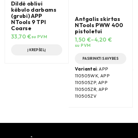
Dildė obliui
kėbulo darbams
(grubi) APP
Antgalis skirtas
NTools 9 TPI
NTools PWW 400
Coarse
pistoletui
33,70
€
su PVM
1,50
€
–
4,20
€
su PVM
Į KREPŠELĮ
PASIRINKTI SAVYBES
Variantai
: APP
110505WK, APP
110505ZP, APP
110505ZR, APP
110505ZV