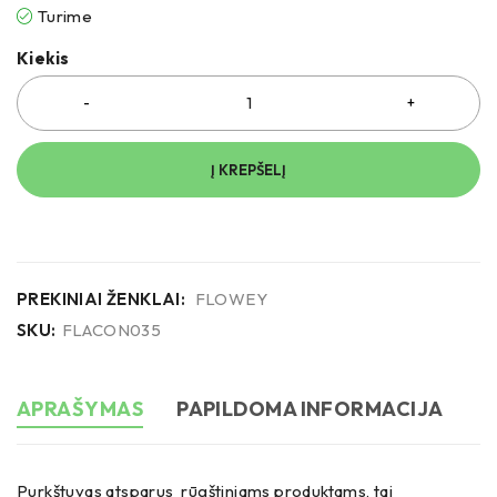
Turime
Kiekis
Į KREPŠELĮ
PREKINIAI ŽENKLAI:
FLOWEY
SKU:
FLACON035
APRAŠYMAS
PAPILDOMA INFORMACIJA
Purkštuvas atsparus rūgštiniams produktams, tai