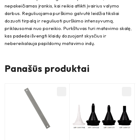
nepakeičiamas įrankis, kai reikia atlikti įvairius valymo
darbus. Reguliuojama purškimo galvutė leidžia tiksliai
dozuoti tirpalą ir reguliuoti purškimo intensyvumą,
priklausomai nuo poreikio. Purkštuvas turi matavimo skalę,
kas padeda išvengti klaidų dozuojant skysčius ir
nebereikalauja papildomų matavimo indų.
Panašūs produktai