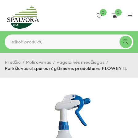
0
0
Pradžia
/
Poliravimas
/
Pagalbinės medžiagos
/
Purkštuvas atsparus rūgštiniams produktams FLOWEY 1L