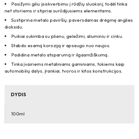
Pasižymi giliu įsiskverbimu į rūdžių sluoksnį, todėl tinka
net storiems ir stipriai surūdijusiems elementams.
Sustiprina metalo paviršių, paversdamas drėgmę anglies
dioksidu.
Puikiai sukimba su plienu, geležimi, aliuminiu ir cinku.
Stabdo esamą koroziją ir apsaugo nuo naujos.
Padidina metalo atsparumą ir ilgaamžiškumą.
Tinka įvairiems metaliniams gaminiams, tokiems kaip
automobilių dalys, įrankiai, tvoros ir kitos konstrukcijos.
DYDIS
100ml