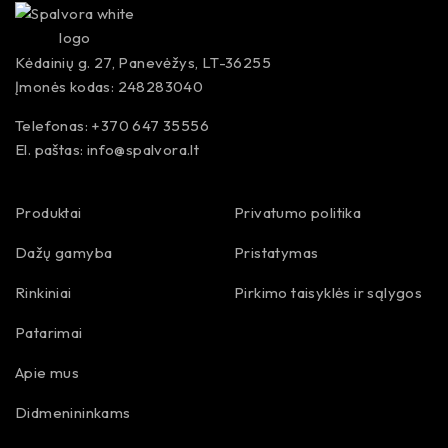
Kėdainių g. 27, Panevėžys, LT-36255
Įmonės kodas: 248283040
Telefonas: +370 647 35556
El. paštas:
info@spalvora.lt
Produktai
Privatumo politika
Dažų gamyba
Pristatymas
Rinkiniai
Pirkimo taisyklės ir sąlygos
Patarimai
Apie mus
Didmenininkams