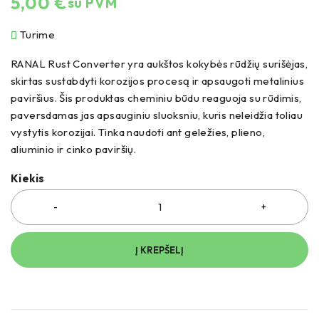
5,00
€
su PVM
Turime
RANAL Rust Converter yra aukštos kokybės rūdžių surišėjas,
skirtas sustabdyti korozijos procesą ir apsaugoti metalinius
paviršius.
Šis produktas cheminiu būdu reaguoja su rūdimis,
paversdamas jas apsauginiu sluoksniu, kuris neleidžia toliau
vystytis korozijai.
Tinka naudoti ant geležies, plieno,
aliuminio ir cinko paviršių.
Kiekis
Į KREPŠELĮ