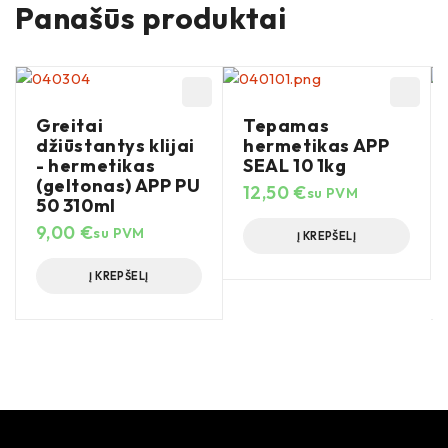
Panašūs produktai
Greitai
Tepamas
džiūstantys klijai
hermetikas APP
- hermetikas
SEAL 10 1kg
(geltonas) APP PU
12,50
€
su PVM
50 310ml
9,00
€
su PVM
Į KREPŠELĮ
Į KREPŠELĮ