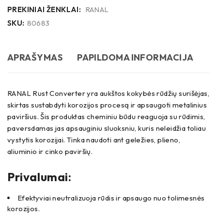
PREKINIAI ŽENKLAI:
RANAL
SKU:
80683
APRAŠYMAS
PAPILDOMA INFORMACIJA
RANAL Rust Converter yra aukštos kokybės rūdžių surišėjas,
skirtas sustabdyti korozijos procesą ir apsaugoti metalinius
paviršius.
Šis produktas cheminiu būdu reaguoja su rūdimis,
paversdamas jas apsauginiu sluoksniu, kuris neleidžia toliau
vystytis korozijai.
Tinka naudoti ant geležies, plieno,
aliuminio ir cinko paviršių.
Privalumai:
Efektyviai neutralizuoja rūdis ir apsaugo nuo tolimesnės
korozijos.