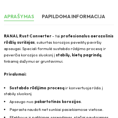
APRAŠYMAS
PAPILDOMA INFORMACIJA
RANAL Rust Converter
– tai
profesionalus aerozolinis
rūdžių surišėjas
, sukurtas korozijos paveiktų paviršių
apsaugai. Speciali formulė sustabdo rūdijimo procesą ir
paverčia korozijos sluoksnį į
stabilų, kietą pagrindą
,
tinkamą dažymui ar gruntavimui.
Privalumai:
Sustabdo rūdijimo procesą
ir konvertuoja rūdis į
stabilų sluoksnį.
Apsaugo nuo
pakartotinės korozijos
.
Paprasta naudoti net sunkiai pasiekiamose vietose.
Efektyvus ir patikimas sprendimas, plačiai naudojamas