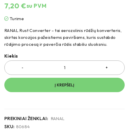
7,20
€
su PVM
Turime
RANAL Rust Converter – tai aerozolinis rūdžių konverteris,
skirtas korozijos pažeistiems paviršiams, kuris sustabdo
rūdijimo procesą ir paverčia rūdis stabiliu sluoksniu.
Kiekis
Į KREPŠELĮ
PREKINIAI ŽENKLAI:
RANAL
SKU:
80684