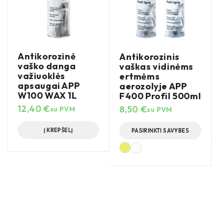
Antikorozinė
Antikorozinis
vaško danga
vaškas vidinėms
važiuoklės
ertmėms
apsaugai APP
aerozolyje APP
W100 WAX 1L
F400 Profil 500ml
12,40
€
8,50
€
su PVM
su PVM
Į KREPŠELĮ
PASIRINKTI SAVYBES