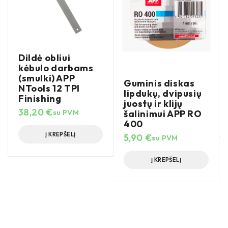
Dildė obliui
kėbulo darbams
(smulki) APP
Guminis diskas
NTools 12 TPI
lipdukų, dvipusių
Finishing
juostų ir klijų
38,20
€
šalinimui APP RO
su PVM
400
Į KREPŠELĮ
5,90
€
su PVM
Į KREPŠELĮ