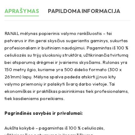
APRAŠYMAS
PAPILDOMA INFORMACIJA
RANAL mėlynas popierinis valymo rankšluostis – tai
patvarus ir itin gerai skysčius sugeriantis gaminys, sukurtas
profesionaliam ir buitiniam naudojimui. Pagamintas iš 100 %
celiuliozės su trijų sluoksnių struktūra, užtikrinančia tvirtumą
bei atsparumą drėgmei ir įvairiems skysčiams. Rulonas yra
150 metrų ilgio, kuriame yra 500 didelio formato (300 x
261mm) lapų. Mėlyna spalva padeda atskirti jį nuo kitų
valymo priemonių ir palaikyti švarą darbo vietoje. Tai
ekonomiškas ir praktiškas pasirinkimas tiek profesionalams,
tiek kasdieniams poreikiams.
Pagrindinės savybės ir privalumai:
Aukšta kokybė – pagamintas iš 100 % celiuliozės,