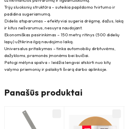
užtikrinančios patvarumą ir ilgaamžiškumą.
Trijų sluoksnių struktūra – suteikia papildomo tvirtumo ir
padidina sugeriamumą.
Didelis atsparumas – efektyviai sugeria drėgmę, dažus, laką
ir kitus nešvarumus, nesuyra naudojant.
Ekonomiškas pasirinkimas – 150 metrų ritinys (500 didelių
lapų) užtikrina ilgą naudojimo laiką.
Universalus pritaikymas – tinka automobilių dirbtuvėms,
dažykloms, pramonės įmonėms bei buičiai.
Patogi mėlyna spalva – leidžia lengvai atskirti nuo kitų
valymo priemonių ir palaikyti švarą darbo aplinkoje.
Panašūs produktai