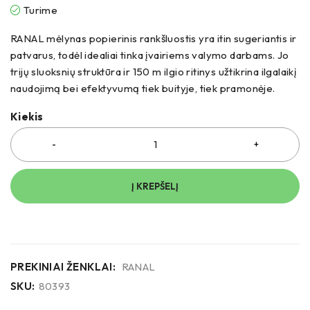
Turime
RANAL mėlynas popierinis rankšluostis yra itin sugeriantis ir
patvarus, todėl idealiai tinka įvairiems valymo darbams. Jo
trijų sluoksnių struktūra ir 150 m ilgio ritinys užtikrina ilgalaikį
naudojimą bei efektyvumą tiek buityje, tiek pramonėje.
Kiekis
Į KREPŠELĮ
PREKINIAI ŽENKLAI:
RANAL
SKU:
80393