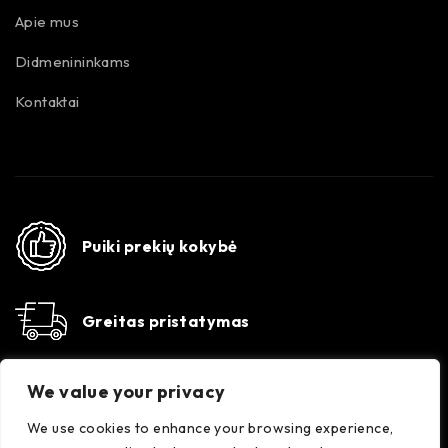
Apie mus
Didmenininkams
Kontaktai
Puiki prekių kokybė
Greitas pristatymas
Susisiekime
We value your privacy
Konsultacijos darbo dienomis 8-17 val. +370 647
35556
We use cookies to enhance your browsing experience,