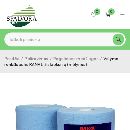
0
0
Pradžia
/
Poliravimas
/
Pagalbinės medžiagos
/
Valymo
rankšluostis RANAL 3 sluoksnių (mėlynas)