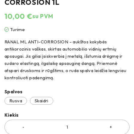
CORROSION 1L
10,00
€
su PVM
Turime
RANAL ML ANTI-CORROSION – aukštos kokybės
antikorozinis vaškas, skirtas automobilio vidinių ertmių
apsaugai. Jis giliai įsiskverbia į metalą, išstumia drėgmę ir
sudaro elastingą, ilgalaikę apsauginę dangą. Priemonė
atspari druskoms ir rūgštims, o ruda spalva leidžia lengviau
kontroliuoti padengimą.
Spalvos
Rusva
Skaidri
Kiekis