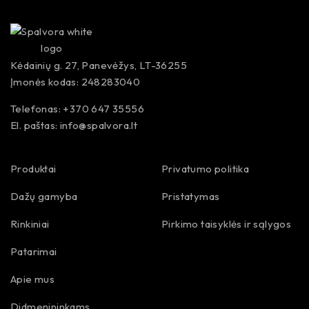
Kėdainių g. 27, Panevėžys, LT-36255
Įmonės kodas: 248283040
Telefonas: +370 647 35556
El. paštas:
info@spalvora.lt
Produktai
Privatumo politika
Dažų gamyba
Pristatymas
Rinkiniai
Pirkimo taisyklės ir sąlygos
Patarimai
Apie mus
Didmenininkams