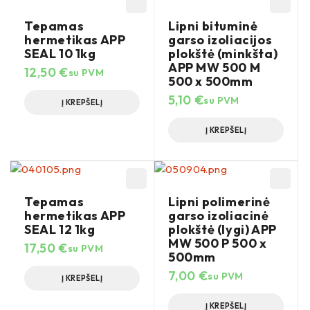
Tepamas
Lipni bituminė
hermetikas APP
garso izoliacijos
SEAL 10 1kg
plokštė (minkšta)
APP MW 500 M
12,50
€
su PVM
500 x 500mm
5,10
€
su PVM
Į KREPŠELĮ
Į KREPŠELĮ
Tepamas
Lipni polimerinė
hermetikas APP
garso izoliacinė
SEAL 12 1kg
plokštė (lygi) APP
MW 500 P 500 x
17,50
€
su PVM
500mm
7,00
€
su PVM
Į KREPŠELĮ
Į KREPŠELĮ