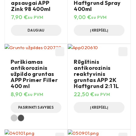
apsaugai APP
Haftgrund Spray
Zink 98 400ml
400ml
7,90
€
9,00
€
su PVM
su PVM
DAUGIAU
Į KREPŠELĮ
Purškiamas
Rūgštinis
antikorozinis
antikorozinis
užpildo gruntas
reaktyvinis
APP Primer Filler
gruntas APP 2K
400 ml
Haftgrund 2:1 1L
8,90
€
22,50
€
su PVM
su PVM
PASIRINKTI SAVYBES
Į KREPŠELĮ