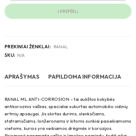
Į KREPŠELĮ
PREKINIAI ŽENKLAI:
RANAL
SKU:
N/A
APRAŠYMAS
PAPILDOMA INFORMACIJA
RANAL ML ANTI-CORROSION – tai aukštos kokybės
antikorozinis vaškas, specialiai sukurtas automobilio vidinių
ertmių apsaugai. Jis skirtas durims, slenksčiams,
statramsčiams, lonžeronams ir kitoms sunkiai pasiekiamoms
vietoms, kurios yra veikiamos drėgmės ir korozijos.
Priemonė pagaminta vaško ir lanolino pagrindu, todėl giliai