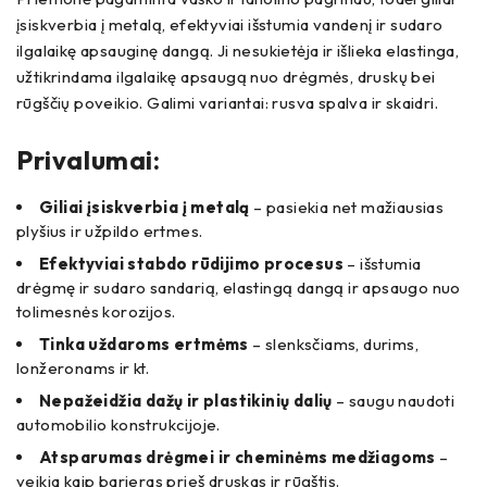
įsiskverbia į metalą, efektyviai išstumia vandenį ir sudaro
ilgalaikę apsauginę dangą. Ji nesukietėja ir išlieka elastinga,
užtikrindama ilgalaikę apsaugą nuo drėgmės, druskų bei
rūgščių poveikio. Galimi variantai: rusva spalva ir skaidri.
Privalumai:
Giliai įsiskverbia į metalą
– pasiekia net mažiausias
plyšius ir užpildo ertmes.
Efektyviai stabdo rūdijimo procesus
– išstumia
drėgmę ir sudaro sandarią, elastingą dangą ir apsaugo nuo
tolimesnės korozijos.
Tinka uždaroms ertmėms
– slenksčiams, durims,
lonžeronams ir kt.
Nepažeidžia dažų ir plastikinių dalių
– saugu naudoti
automobilio konstrukcijoje.
Atsparumas drėgmei ir cheminėms medžiagoms
–
veikia kaip barjeras prieš druskas ir rūgštis.