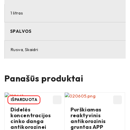
1 litras
SPALVOS
Rusva, Skaidri
Panašūs produktai
IŠPARDUOTA
Didelės
Purškiamas
koncentracijos
reaktyvinis
cinko danga
antikorozinis
antikorozinei
gruntas APP