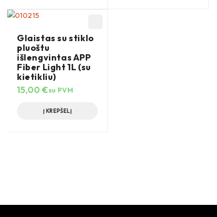
Glaistas su stiklo
pluoštu
išlengvintas APP
Fiber Light 1L (su
kietikliu)
15,00
€
su PVM
Į KREPŠELĮ