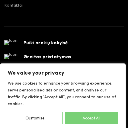
Kontaktai
Puiki prekių kokybė
Greitas pristatymas
Susisiekime
We value your privacy
Konsultacijos darbo dienomis 8-17 val. +370 647
We use cookies to enhance your browsing experience,
35556
serve personalised ads or content, and analyse our
traffic. By clicking "Accept All", you consent to our use of
cookies.
Spalvora © Visos teisės saugomos.
Customise
Accept All