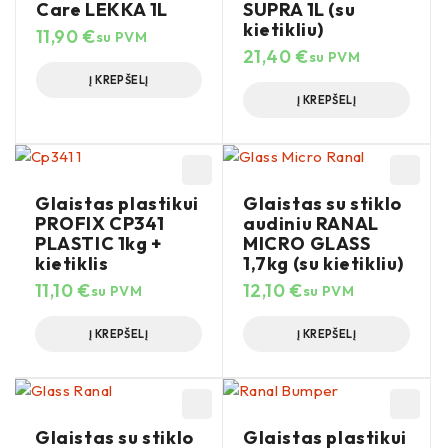
Care LEKKA 1L
SUPRA 1L (su
kietikliu)
11,90
€
su PVM
21,40
€
su PVM
Į KREPŠELĮ
Į KREPŠELĮ
Glaistas plastikui
Glaistas su stiklo
PROFIX CP341
audiniu RANAL
PLASTIC 1kg +
MICRO GLASS
kietiklis
1,7kg (su kietikliu)
11,10
€
12,10
€
su PVM
su PVM
Į KREPŠELĮ
Į KREPŠELĮ
Glaistas su stiklo
Glaistas plastikui