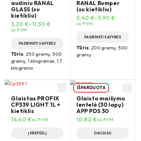
audiniu RANAL
RANAL Bumper
GLASS (su
(su kietikliu)
kietikliu)
3,40
€
–
5,90
€
3,20
€
–
11,30
€
su PVM
su PVM
PASIRINKTI SAVYBES
PASIRINKTI SAVYBES
Tūris
: 200 gramų, 500
Tūris
: 250 gramų, 500
gramų
gramų, 1 kilogramas, 1,7
kilogramo
IŠPARDUOTA
Glaistas PROFIX
Glaisto maišymo
CP339 LIGHT 1L +
lentelė (30 lapų)
kietiklis
APP PDS 30
14,40
€
10,80
€
su PVM
su PVM
Į KREPŠELĮ
DAUGIAU