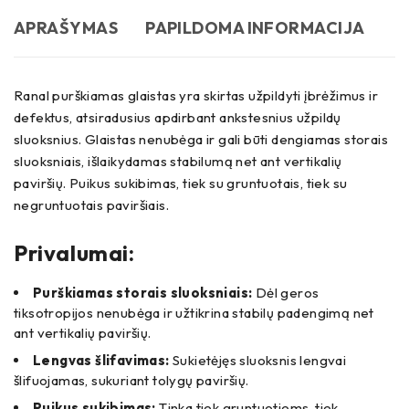
APRAŠYMAS
PAPILDOMA INFORMACIJA
Ranal purškiamas glaistas yra skirtas užpildyti įbrėžimus ir
defektus, atsiradusius apdirbant ankstesnius užpildų
sluoksnius. Glaistas nenubėga ir gali būti dengiamas storais
sluoksniais, išlaikydamas stabilumą net ant vertikalių
paviršių. Puikus sukibimas, tiek su gruntuotais, tiek su
negruntuotais paviršiais.
Privalumai:
Purškiamas storais sluoksniais:
Dėl geros
tiksotropijos nenubėga ir užtikrina stabilų padengimą net
ant vertikalių paviršių.
Lengvas šlifavimas:
Sukietėjęs sluoksnis lengvai
šlifuojamas, sukuriant tolygų paviršių.
Puikus sukibimas:
Tinka tiek gruntuotiems, tiek