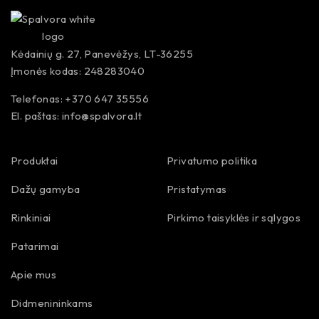
Kėdainių g. 27, Panevėžys, LT-36255
Įmonės kodas: 248283040
Telefonas: +370 647 35556
El. paštas:
info@spalvora.lt
Produktai
Privatumo politika
Dažų gamyba
Pristatymas
Rinkiniai
Pirkimo taisyklės ir sąlygos
Patarimai
Apie mus
Didmenininkams