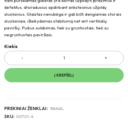
Ranl purškiamas glaistas yra skirtas užpildyti įbrėžimus ir
defektus, atsiradusius apdirbant ankstesnius užpildų
sluoksnius. Glaistas nenubėga ir gali būti dengiamas storais
sluoksniais, išlaikydamas stabilumą net ant vertikalių
paviršių. Puikus sukibimas, tiek su gruntuotais, tiek su
negruntuotais paviršiais.
Kiekis
Į KREPŠELĮ
PREKINIAI ŽENKLAI:
RANAL
SKU:
00701-4