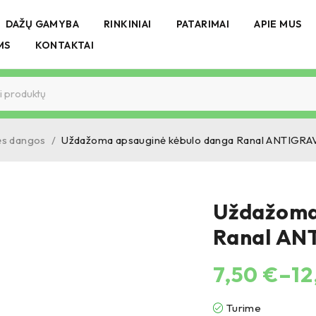
DAŽŲ GAMYBA
RINKINIAI
PATARIMAI
APIE MUS
MS
KONTAKTAI
nės dangos
/
Uždažoma apsauginė kėbulo danga Ranal ANTIGRA
Uždažoma
Ranal AN
7,50
€
–
12
Turime