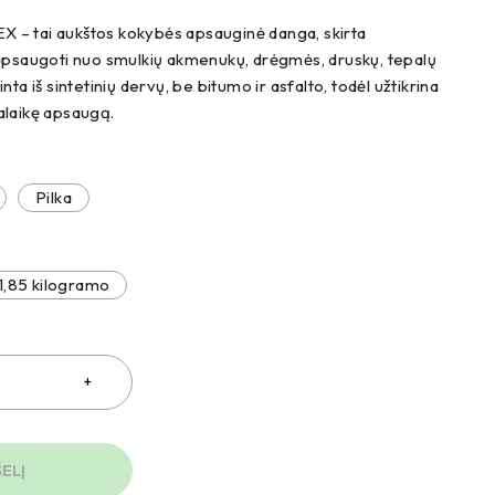
– tai aukštos kokybės apsauginė danga, skirta
apsaugoti nuo smulkių akmenukų, drėgmės, druskų, tepalų
ta iš sintetinių dervų, be bitumo ir asfalto, todėl užtikrina
lgalaikę apsaugą.
Pilka
1,85 kilogramo
ŠELĮ