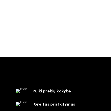
A
6
Puiki prekių kokybė
Greitas pristatymas