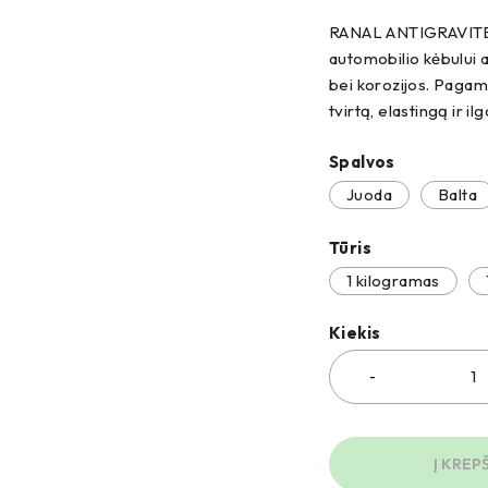
RANAL ANTIGRAVITEX 
automobilio kėbului 
bei korozijos. Pagamin
tvirtą, elastingą ir i
Spalvos
Juoda
Balta
Tūris
1 kilogramas
Kiekis
Į KREP