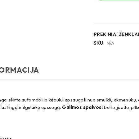
PREKINIAI ŽENKLAI
SKU:
N/A
FORMACIJA
 skirta automobilio kėbului apsaugoti nuo smulkių akmenukų, dr
 elastingą ir ilgalaikę apsaugą.
Galimos spalvos:
balta, juoda, pil
rėgmės