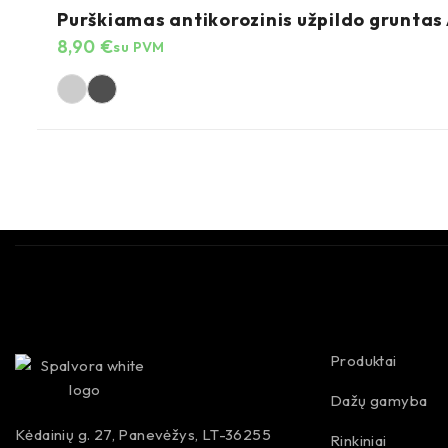
Purškiamas antikorozinis užpildo gruntas 
8,90
€
su PVM
Produktai
Dažų gamyba
Kėdainių g. 27, Panevėžys, LT-36255
Rinkiniai