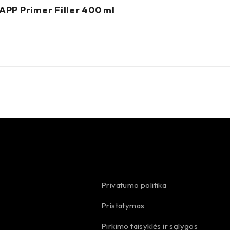
APP Primer Filler 400 ml
Privatumo politika
Pristatymas
Pirkimo taisyklės ir sąlygos