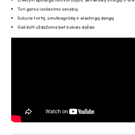
Turi garso izoliavimo savybių
Sukuria tvirtą, smulkiagrūdę ir elastingą dangą
Gali būti uždažoma bet kokiais dažais