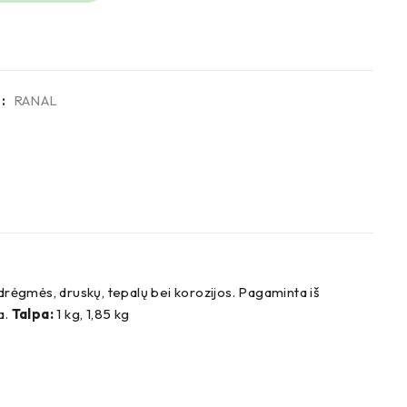
:
RANAL
ėgmės, druskų, tepalų bei korozijos. Pagaminta iš
ka.
Talpa:
1 kg, 1,85 kg