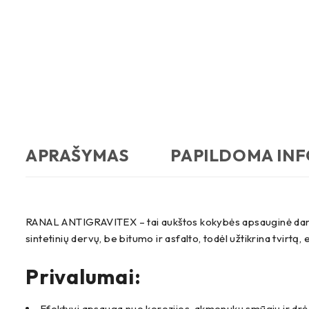
APRAŠYMAS
PAPILDOMA IN
RANAL ANTIGRAVITEX – tai aukštos kokybės apsauginė danga,
sintetinių dervų, be bitumo ir asfalto, todėl užtikrina tvirtą,
Privalumai:
Efektyvi apsauga nuo korozijos, akmenukų smūgių ir d