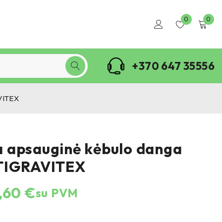
0
0
+370 647 35556
VITEX
 apsauginė kėbulo danga
TIGRAVITEX
,60
€
su PVM